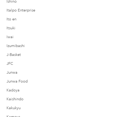
Ishino
Italpo Enterprise
Ito en
Itsuki
Iwai
Izumibashi
J-Basket
JFC
Junwa
Junwa Food
Kadoya
Kaishindo
Kakukyu
Kameya