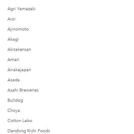
Agri Yamazaki
Aioi
Ajinomoto
Akagi
Akitakensan
Amari
Ariakejapan
Asada
Asahi Breweries
Bulldog
Choya
Cotton Labo
Dandong Rishi Foods