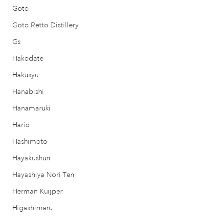
Goto
Goto Retto Distillery
Gs
Hakodate
Hakusyu
Hanabishi
Hanamaruki
Hario
Hashimoto
Hayakushun
Hayashiya Nori Ten
Herman Kuijper
Higashimaru