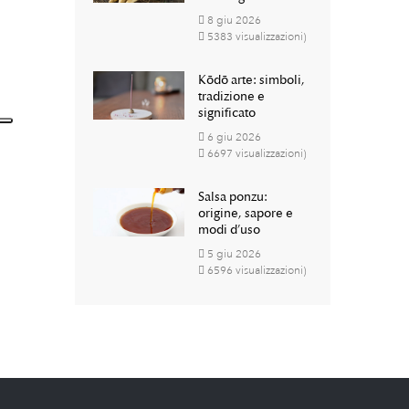
8
giu
2026
5383 visualizzazioni)
Kōdō arte: simboli,
tradizione e
significato
6
giu
2026
6697 visualizzazioni)
Salsa ponzu:
origine, sapore e
modi d’uso
5
giu
2026
6596 visualizzazioni)