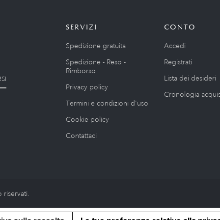
SERVIZI
CONTO
Spedizione gratuita
Accedi
Spedizione - Reso -
Registrati
Rimborso
Lista dei desideri
SI
Privacy policy
Cronologia acquis
Termini e condizioni d'uso
Cookie policy
Contattaci
riservati.