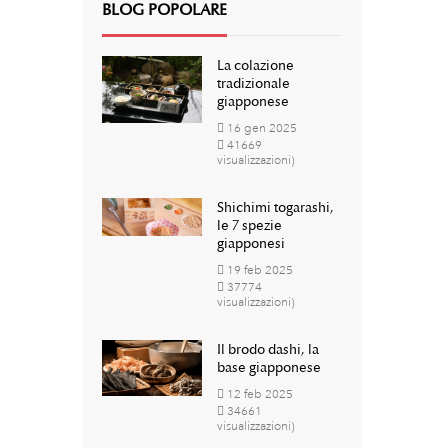
BLOG POPOLARE
La colazione
tradizionale
giapponese
16
gen
2025
41669
visualizzazioni)
Shichimi togarashi,
le 7 spezie
giapponesi
19
feb
2025
37774
visualizzazioni)
Il brodo dashi, la
base giapponese
12
feb
2025
34661
visualizzazioni)