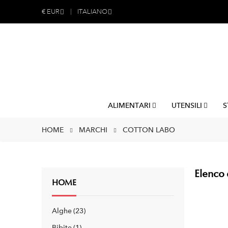
€
EUR
ITALIANO
ALIMENTARI
UTENSILI
S
HOME
MARCHI
COTTON LABO
Elenco 
HOME
Alghe
23
Bibite
1