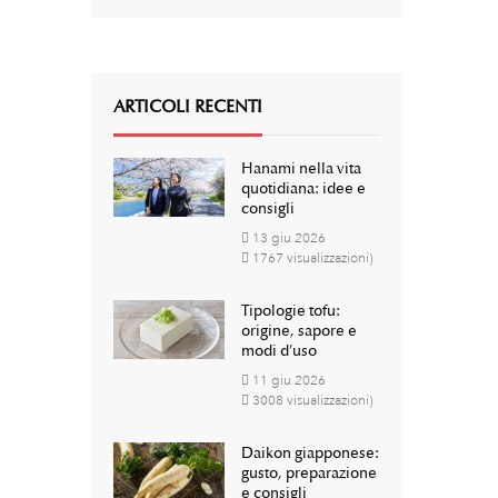
ARTICOLI RECENTI
Hanami nella vita
quotidiana: idee e
consigli
13
giu
2026
1767 visualizzazioni)
Tipologie tofu:
origine, sapore e
modi d’uso
11
giu
2026
3008 visualizzazioni)
Daikon giapponese:
gusto, preparazione
e consigli