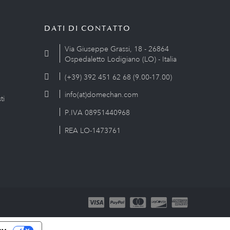
DATI DI CONTATTO
Via Giuseppe Grassi, 18 - 26864
Ospedaletto Lodigiano (LO) - Italia
(+39) 392 451 62 68 (9.00-17.00)
info(at)domechan.com
ti
P.IVA 08951440968
REA LO-1473761