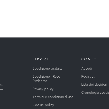
SERVIZI
CONTO
Spedizione gratuita
Accedi
Spedizione - Reso -
Registrati
Rimborso
Lista dei desideri
SI
Privacy policy
Cronologia acquis
Termini e condizioni d'uso
Cookie policy