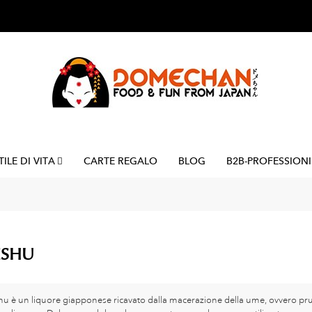
TILE DI VITA
CARTE REGALO
BLOG
B2B-PROFESSIONI
SHU
u è un liquore giapponese ricavato dalla macerazione della ume, ovvero prug