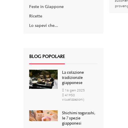
zuccher
proveng
Feste in Giappone
Ricette
Lo sapevi che...
BLOG POPOLARE
La colazione
tradizionale
giapponese
16
gen
2025
41950
visualizzazioni)
Shichimi togarashi,
le 7 spezie
giapponesi