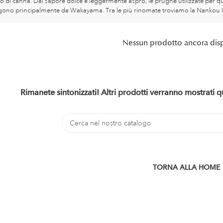
o di canna. Dal sapore dolce e leggermente aspro, le prugne utilizzate per qu
ono principalmente da Wakayama. Tra le più rinomate troviamo la Nankou U
Nessun prodotto ancora dis
Rimanete sintonizzati! Altri prodotti verranno mostrati
TORNA ALLA HOME