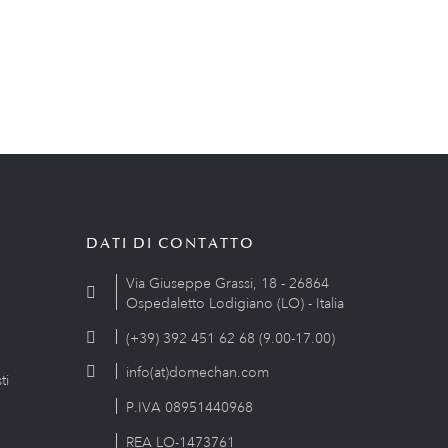
DATI DI CONTATTO
Via Giuseppe Grassi, 18 - 26864
Ospedaletto Lodigiano (LO) - Italia
(+39) 392 451 62 68 (9.00-17.00)
info(at)domechan.com
ti
P.IVA 08951440968
REA LO-1473761