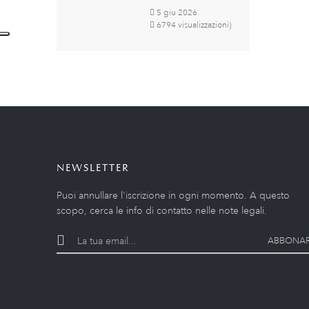
5
giu
2026
6794 visualizzazioni)
NEWSLETTER
Puoi annullare l'iscrizione in ogni momento. A questo
scopo, cerca le info di contatto nelle note legali.
ABBONAR