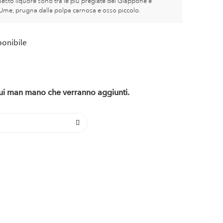
esto liquore sono tra le più pregiate del Giappone e
me, prugna dalla polpa carnosa e osso piccolo.
ponibile
 qui man mano che verranno aggiunti.