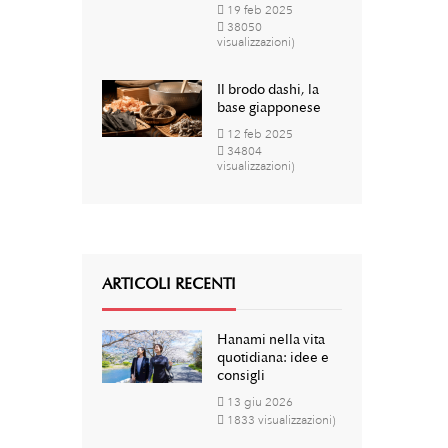
19
feb
2025
38050
visualizzazioni)
Il brodo dashi, la
base giapponese
12
feb
2025
34804
visualizzazioni)
ARTICOLI RECENTI
Hanami nella vita
quotidiana: idee e
consigli
13
giu
2026
1833 visualizzazioni)