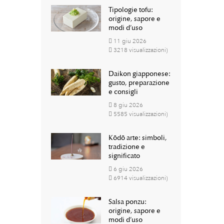
Tipologie tofu:
origine, sapore e
modi d’uso
11
giu
2026
3218 visualizzazioni)
Daikon giapponese:
gusto, preparazione
e consigli
8
giu
2026
5585 visualizzazioni)
Kōdō arte: simboli,
tradizione e
significato
6
giu
2026
6914 visualizzazioni)
Salsa ponzu:
origine, sapore e
modi d’uso