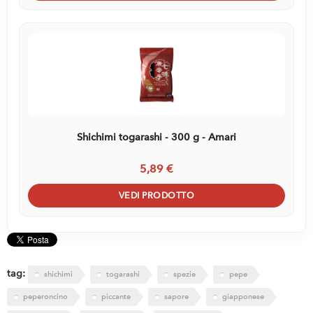
Shichimi togarashi - 300 g - Amari
5,89 €
VEDI PRODOTTO
tag:
shichimi
togarashi
spezie
pepe
peperoncino
piccante
sapore
giapponese