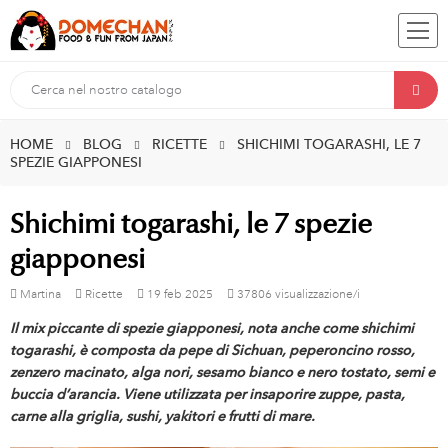
HOME
BLOG
RICETTE
SHICHIMI TOGARASHI, LE 7
SPEZIE GIAPPONESI
Shichimi togarashi, le 7 spezie
giapponesi
Martina
Ricette
19
feb
2025
37806 visualizzazione/i
Il mix piccante di spezie giapponesi, nota anche come shichimi
togarashi, è composta da pepe di Sichuan, peperoncino rosso,
zenzero macinato, alga nori, sesamo bianco e nero tostato, semi e
buccia d’arancia. Viene utilizzata per insaporire zuppe, pasta,
carne alla griglia, sushi, yakitori e frutti di mare.