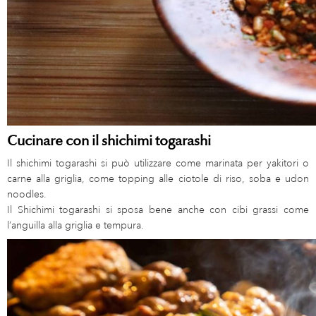
Cucinare con il shichimi togarashi
Il shichimi togarashi si può utilizzare come marinata per yakitori o
carne alla griglia, come topping alle ciotole di riso, soba e udon
noodles.
Il Shichimi togarashi si sposa bene anche con cibi grassi come
l’anguilla alla griglia e tempura.