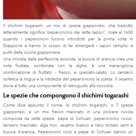
Il shichimi togarashi: un mix di spezie giapponesi, che tradotto
letteralmente significa “peperoncino dai sette sapori”, risale al 1600
quando i peperoncini furono introdotti per la prima volta in
Giappone e hanno lo scopo di far emergere i sapori semplici e
puliti della cucina giapponese.
Una miscela dalla perfezione assoluta, la buccia di arancia crea una
nota fruttata, combinata con le alghe, è una meravigliosa
combinazione di fruttato - fresco, e speziato-salato. Lo zenzero
solletica la lingua e la nitidezza del peperoncino la scalda. Il sesamo
dona al tutto una componente di retrogusto alla nocciola.
Le spezie che compongono il shichimi togarashi
Come dice appunto il nome, lo shichimi togarashi, o 7 spezie
giapponesi, è un mix fresco macinato in una polvere ruvida
composta da sette spezie: pepe di Sichuan, peperoncino rosso,
zenzero macinato, alga nori, sesamo bianco e nero tostato semi e
buccia d’arancia. Peperoncini rossi e pepe di Sichuan danno un