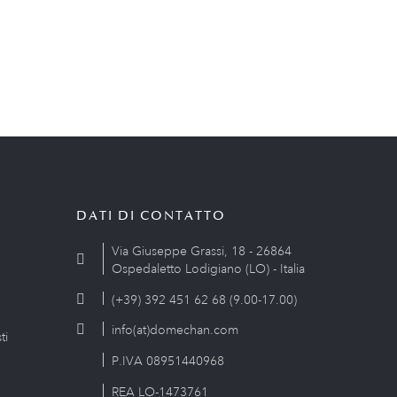
DATI DI CONTATTO
Via Giuseppe Grassi, 18 - 26864
Ospedaletto Lodigiano (LO) - Italia
(+39) 392 451 62 68 (9.00-17.00)
info(at)domechan.com
ti
P.IVA 08951440968
REA LO-1473761