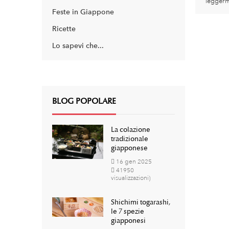
leggerme
Feste in Giappone
Ricette
Lo sapevi che...
BLOG POPOLARE
La colazione
tradizionale
giapponese
16
gen
2025
41950
visualizzazioni)
Shichimi togarashi,
le 7 spezie
giapponesi