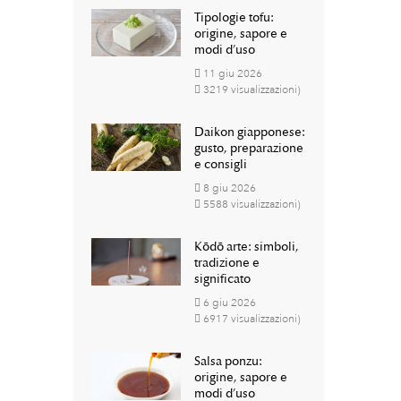
Tipologie tofu:
origine, sapore e
modi d’uso
11
giu
2026
3219 visualizzazioni)
Daikon giapponese:
gusto, preparazione
e consigli
8
giu
2026
5588 visualizzazioni)
Kōdō arte: simboli,
tradizione e
significato
6
giu
2026
6917 visualizzazioni)
Salsa ponzu:
origine, sapore e
modi d’uso