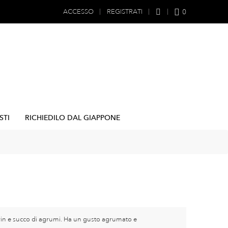
0
ACCESSO
REGISTRATI
STI
RICHIEDILO DAL GIAPPONE
irin e succo di agrumi. Ha un gusto agrumato e