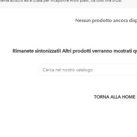
nte acidulo ed è usata per insaporire molti piatti, sia cotti che crudi.
Nessun prodotto ancora dis
Rimanete sintonizzati! Altri prodotti verranno mostrati
TORNA ALLA HOME