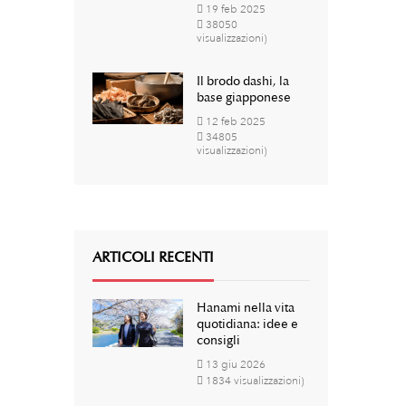
19
feb
2025
38050
visualizzazioni)
Il brodo dashi, la
base giapponese
12
feb
2025
34805
visualizzazioni)
ARTICOLI RECENTI
Hanami nella vita
quotidiana: idee e
consigli
13
giu
2026
1834 visualizzazioni)