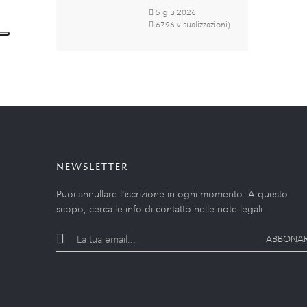
5
giu
2026
6796 visualizzazioni)
NEWSLETTER
Puoi annullare l'iscrizione in ogni momento. A questo
scopo, cerca le info di contatto nelle note legali.
ABBONAR