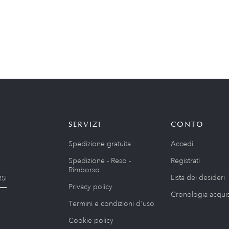
SERVIZI
CONTO
Spedizione gratuita
Accedi
Spedizione - Reso -
Registrati
Rimborso
Lista dei desideri
SI
Privacy policy
Cronologia acquis
Termini e condizioni d'uso
Cookie policy