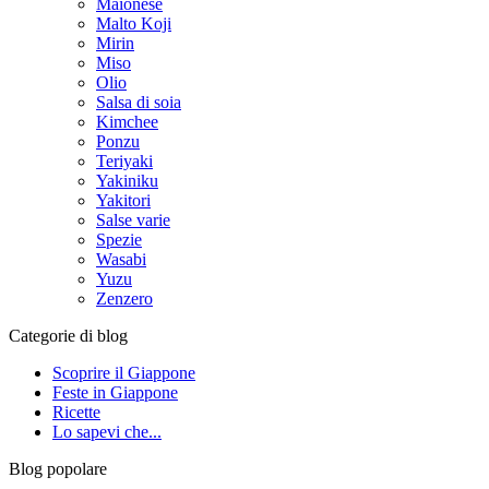
Maionese
Malto Koji
Mirin
Miso
Olio
Salsa di soia
Kimchee
Ponzu
Teriyaki
Yakiniku
Yakitori
Salse varie
Spezie
Wasabi
Yuzu
Zenzero
Categorie di blog
Scoprire il Giappone
Feste in Giappone
Ricette
Lo sapevi che...
Blog popolare