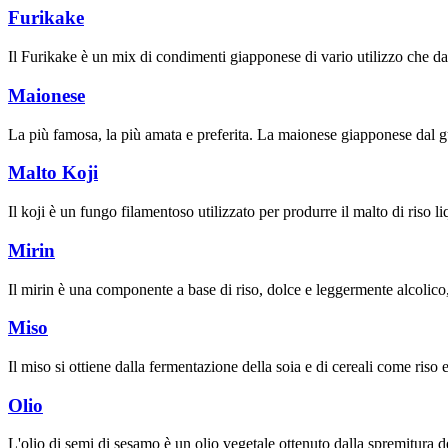
Furikake
Il Furikake è un mix di condimenti giapponese di vario utilizzo che da
Maionese
La più famosa, la più amata e preferita. La maionese giapponese dal g
Malto Koji
Il koji è un fungo filamentoso utilizzato per produrre il malto di riso liq
Mirin
Il mirin è una componente a base di riso, dolce e leggermente alcolico
Miso
Il miso si ottiene dalla fermentazione della soia e di cereali come riso e
Olio
L'olio di semi di sesamo è un olio vegetale ottenuto dalla spremitura 