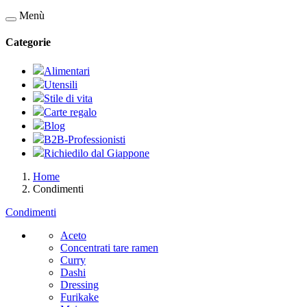
Menù
Categorie
Alimentari
Utensili
Stile di vita
Carte regalo
Blog
B2B-Professionisti
Richiedilo dal Giappone
Home
Condimenti
Condimenti
Aceto
Concentrati tare ramen
Curry
Dashi
Dressing
Furikake