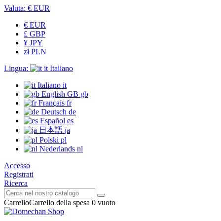
Valuta:
€
EUR
€ EUR
£ GBP
¥ JPY
zł PLN
Lingua:
it
Italiano
Italiano
it
English GB
gb
Français
fr
Deutsch
de
Español
es
日本語
ja
Polski
pl
Nederlands
nl
Accesso
Registrati
Ricerca
Carrello
Carrello della spesa
0
vuoto