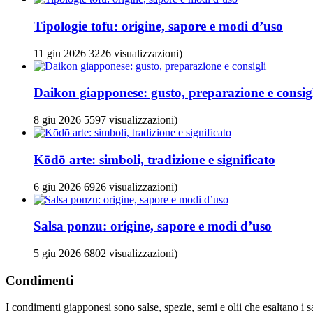
Tipologie tofu: origine, sapore e modi d’uso
11
giu
2026
3226 visualizzazioni)
Daikon giapponese: gusto, preparazione e consig
8
giu
2026
5597 visualizzazioni)
Kōdō arte: simboli, tradizione e significato
6
giu
2026
6926 visualizzazioni)
Salsa ponzu: origine, sapore e modi d’uso
5
giu
2026
6802 visualizzazioni)
Condimenti
I condimenti giapponesi sono salse, spezie, semi e olii che esaltano i