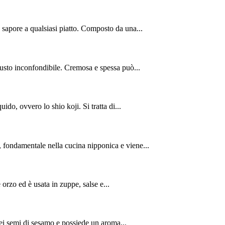
 sapore a qualsiasi piatto. Composto da una...
usto inconfondibile. Cremosa e spessa può...
uido, ovvero lo shio koji. Si tratta di...
, fondamentale nella cucina nipponica e viene...
 orzo ed è usata in zuppe, salse e...
dei semi di sesamo e possiede un aroma...