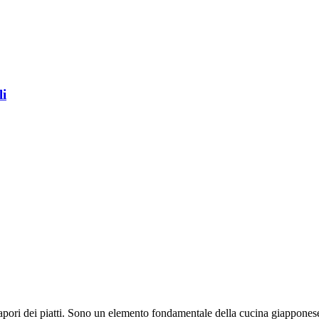
li
 sapori dei piatti. Sono un elemento fondamentale della cucina giappones