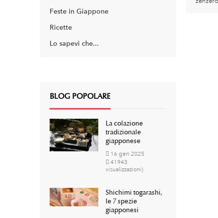
zenzero 
Feste in Giappone
Ricette
Lo sapevi che...
BLOG POPOLARE
La colazione
tradizionale
giapponese
16
gen
2025
41943
visualizzazioni)
Shichimi togarashi,
le 7 spezie
giapponesi