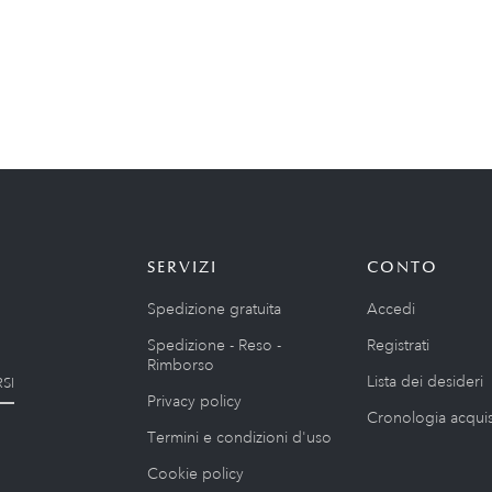
SERVIZI
CONTO
Spedizione gratuita
Accedi
Spedizione - Reso -
Registrati
Rimborso
Lista dei desideri
SI
Privacy policy
Cronologia acquis
Termini e condizioni d'uso
Cookie policy