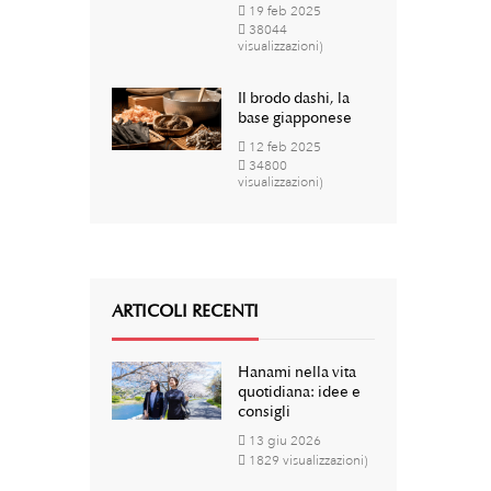
19
feb
2025
38044
visualizzazioni)
Il brodo dashi, la
base giapponese
12
feb
2025
34800
visualizzazioni)
ARTICOLI RECENTI
Hanami nella vita
quotidiana: idee e
consigli
13
giu
2026
1829 visualizzazioni)