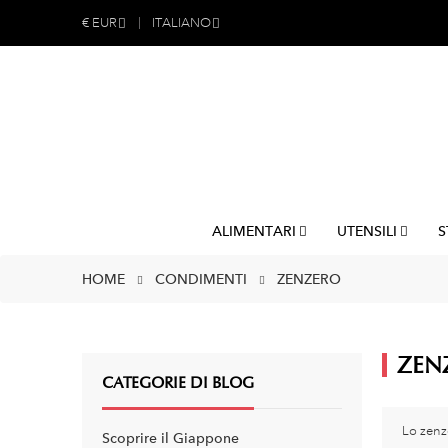
€
EUR
ITALIANO
ALIMENTARI
UTENSILI
S
HOME
CONDIMENTI
ZENZERO
ZEN
CATEGORIE DI BLOG
Lo zenz
Scoprire il Giappone