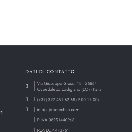
DATI DI CONTATTO
Via Giuseppe Grassi, 18 - 26864
Ospedaletto Lodigiano (LO) - Italia
(+39) 392 451 62 68 (9.00-17.00)
info(at)domechan.com
ti
P.IVA 08951440968
REA LO-1473761