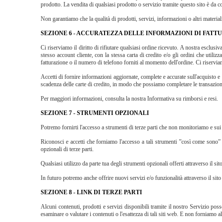
prodotto. La vendita di qualsiasi prodotto o servizio tramite questo sito è da c
Non garantiamo che la qualità di prodotti, servizi, informazioni o altri materiali
SEZIONE 6 - ACCURATEZZA DELLE INFORMAZIONI DI FAT
Ci riserviamo il diritto di rifiutare qualsiasi ordine ricevuto. A nostra esclusi
stesso account cliente, con la stessa carta di credito e/o gli ordini che utiliz
fatturazione o il numero di telefono forniti al momento dell'ordine. Ci riserviamo
Accetti di fornire informazioni aggiornate, complete e accurate sull'acquisto e s
scadenza delle carte di credito, in modo che possiamo completare le transazioni
Per maggiori informazioni, consulta la nostra Informativa su rimborsi e resi.
SEZIONE 7 - STRUMENTI OPZIONALI
Potremo fornirti l'accesso a strumenti di terze parti che non monitoriamo e su
Riconosci e accetti che forniamo l'accesso a tali strumenti ”così come sono” 
opzionali di terze parti.
Qualsiasi utilizzo da parte tua degli strumenti opzionali offerti attraverso il si
In futuro potremo anche offrire nuovi servizi e/o funzionalità attraverso il si
SEZIONE 8 - LINK DI TERZE PARTI
Alcuni contenuti, prodotti e servizi disponibili tramite il nostro Servizio poss
esaminare o valutare i contenuti o l'esattezza di tali siti web. E non forniamo al