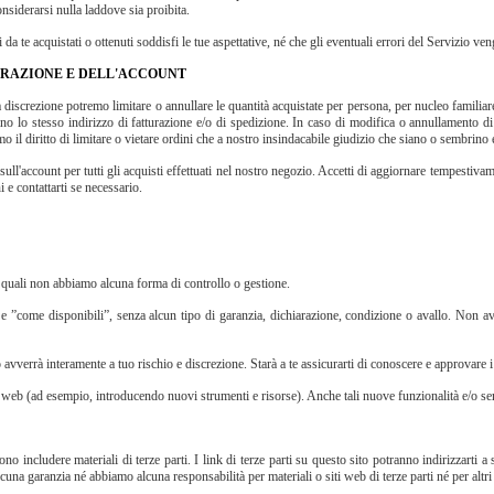
onsiderarsi nulla laddove sia proibita.
 da te acquistati o ottenuti soddisfi le tue aspettative, né che gli eventuali errori del Servizio ven
TURAZIONE E DELL'ACCOUNT
va discrezione potremo limitare o annullare le quantità acquistate per persona, per nucleo familiar
zano lo stesso indirizzo di fatturazione e/o di spedizione. In caso di modifica o annullamento di 
 il diritto di limitare o vietare ordini che a nostro insindacabile giudizio che siano o sembrino ef
ull'account per tutti gli acquisti effettuati nel nostro negozio. Accetti di aggiornare tempestivamen
 e contattarti se necessario.
i quali non abbiamo alcuna forma di controllo o gestione.
e ”come disponibili”, senza alcun tipo di garanzia, dichiarazione, condizione o avallo. Non avr
to avverrà interamente a tuo rischio e discrezione. Starà a te assicurarti di conoscere e approvare i
to web (ad esempio, introducendo nuovi strumenti e risorse). Anche tali nuove funzionalità e/o ser
ono includere materiali di terze parti. I link di terze parti su questo sito potranno indirizzarti 
cuna garanzia né abbiamo alcuna responsabilità per materiali o siti web di terze parti né per altri m