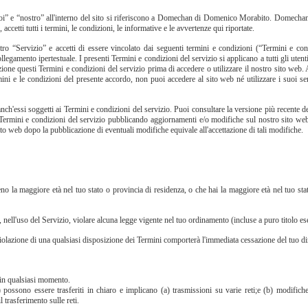
” e “nostro” all'interno del sito si riferiscono a Domechan di Domenico Morabito. Domechan d
 accetti tutti i termini, le condizioni, le informative e le avvertenze qui riportate.
tro “Servizio” e accetti di essere vincolato dai seguenti termini e condizioni (“Termini e cond
egamento ipertestuale. I presenti Termini e condizioni del servizio si applicano a tutti gli utenti 
ione questi Termini e condizioni del servizio prima di accedere o utilizzare il nostro sito web. 
mini e le condizioni del presente accordo, non puoi accedere al sito web né utilizzare i suoi s
anch'essi soggetti ai Termini e condizioni del servizio. Puoi consultare la versione più recente 
dei Termini e condizioni del servizio pubblicando aggiornamenti e/o modifiche sul nostro sito we
ito web dopo la pubblicazione di eventuali modifiche equivale all'accettazione di tali modifiche.
no la maggiore età nel tuo stato o provincia di residenza, o che hai la maggiore età nel tuo sta
i, nell'uso del Servizio, violare alcuna legge vigente nel tuo ordinamento (incluse a puro titolo es
iolazione di una qualsiasi disposizione dei Termini comporterà l'immediata cessazione del tuo diri
e in qualsiasi momento.
possono essere trasferiti in chiaro e implicano (a) trasmissioni su varie reti;e (b) modifiche p
 trasferimento sulle reti.