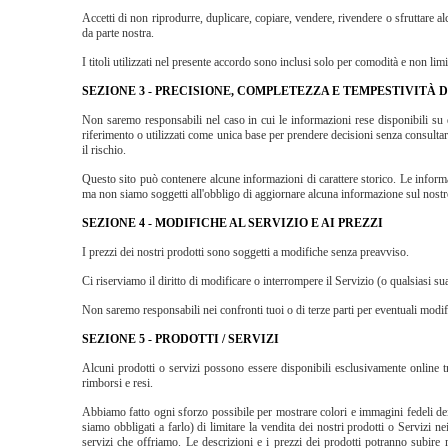
Accetti di non riprodurre, duplicare, copiare, vendere, rivendere o sfruttare alc
da parte nostra.
I titoli utilizzati nel presente accordo sono inclusi solo per comodità e non l
SEZIONE 3 - PRECISIONE, COMPLETEZZA E TEMPESTIVITÀ
Non saremo responsabili nel caso in cui le informazioni rese disponibili su 
riferimento o utilizzati come unica base per prendere decisioni senza consultar
il rischio.
Questo sito può contenere alcune informazioni di carattere storico. Le informa
ma non siamo soggetti all'obbligo di aggiornare alcuna informazione sul nostro 
SEZIONE 4 - MODIFICHE AL SERVIZIO E AI PREZZI
I prezzi dei nostri prodotti sono soggetti a modifiche senza preavviso.
Ci riserviamo il diritto di modificare o interrompere il Servizio (o qualsiasi 
Non saremo responsabili nei confronti tuoi o di terze parti per eventuali modif
SEZIONE 5 - PRODOTTI / SERVIZI
Alcuni prodotti o servizi possono essere disponibili esclusivamente online tr
rimborsi e resi.
Abbiamo fatto ogni sforzo possibile per mostrare colori e immagini fedeli dei 
siamo obbligati a farlo) di limitare la vendita dei nostri prodotti o Servizi ne
servizi che offriamo. Le descrizioni e i prezzi dei prodotti potranno subire