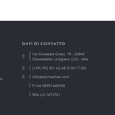
DATI DI CONTATTO
Via Giuseppe Grassi, 18 - 26864
Ospedaletto Lodigiano (LO) - Italia
(+39) 392 451 62 68 (9.00-17.00)
info(at)domechan.com
ti
P.IVA 08951440968
REA LO-1473761