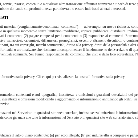
servizi, risorse, contenuti o a qualsiasi altra transazione effettuata attraverso siti web di terze 
bbi e domande sui prodotti di terze parti dovranno essere indirizzati ai terzi interessati.
IATI
inati materiali (congiuntamente denominati “commenti”) — ad esempio, su nostra richiesta, contri
mo in qualsiasi momento e senza limitazioni modificare, copiare, pubblicare, distribuire, tradur
ati i commenti; (2) pagare compensi per i commenti; o (3) rispondere ai commenti. Potremo 
ivi, minacciosi, calunniosi, diffamatori, pornografici, osceni o altrimenti discutibili, o contenuti
 parti, tra cui copyright, marchi commerciali, diritto alla privacy, diritti della personalità e altr
nformatici o altri malware che rischiano di compromettere il funzionamento del Servizio o di quals
 di eventuali commenti. Sei l'unico responsabile dei commenti che invii e della loro accuratez
Informativa sulla privacy. Clicca qui per visualizzare la nostra Informativa sulla privacy.
mazioni contenenti errori tipografici, inesattezze e omissioni riguardanti descrizioni dei pr
rori, inesattezze e omissioni modificando e aggiornando le informazioni o annullando gli ordini, 
eavviso.
azioni nel Servizio o in qualsiasi sito web correlato, incluse senza limitazioni le informazion
ata come garanzia che tutte le informazioni nel Servizio o in qualsiasi sito web correlato siano st
utilizzare il sito o il suo contenuto: (a) per scopi illegali; (b) per indurre altri a compiere o partec