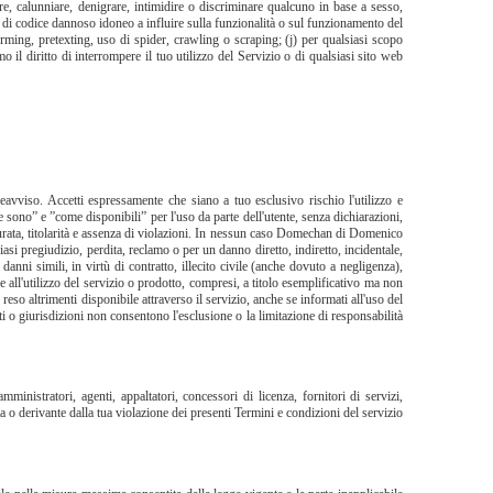
amare, calunniare, denigrare, intimidire o discriminare qualcuno in base a sesso,
ipo di codice dannoso idoneo a influire sulla funzionalità o sul funzionamento del
harming, pretexting, uso di spider, crawling o scraping; (j) per qualsiasi scopo
o il diritto di interrompere il tuo utilizzo del Servizio o di qualsiasi sito web
avviso. Accetti espressamente che siano a tuo esclusivo rischio l'utilizzo e
ome sono” e ”come disponibili” per l'uso da parte dell'utente, senza dichiarazioni,
 durata, titolarità e assenza di violazioni. In nessun caso Domechan di Domenico
siasi pregiudizio, perdita, reclamo o per un danno diretto, indiretto, incidentale,
danni simili, in virtù di contratto, illecito civile (anche dovuto a negligenza),
e all'utilizzo del servizio o prodotto, compresi, a titolo esemplificativo ma non
reso altrimenti disponibile attraverso il servizio, anche se informati all'uso del
ti o giurisdizioni non consentono l'esclusione o la limitazione di responsabilità
inistratori, agenti, appaltatori, concessori di licenza, fornitori di servizi,
ta o derivante dalla tua violazione dei presenti Termini e condizioni del servizio