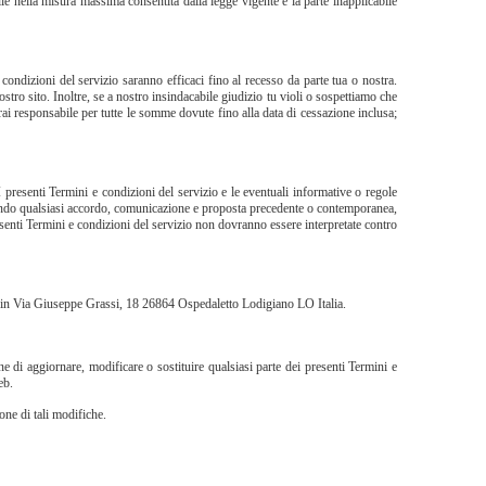
ile nella misura massima consentita dalla legge vigente e la parte inapplicabile
e condizioni del servizio saranno efficaci fino al recesso da parte tua o nostra.
stro sito. Inoltre, se a nostro insindacabile giudizio tu violi o sospettiamo che
ai responsabile per tutte le somme dovute fino alla data di cessazione inclusa;
 I presenti Termini e condizioni del servizio e le eventuali informative o regole
stituendo qualsiasi accordo, comunicazione e proposta precedente o contemporanea,
presenti Termini e condizioni del servizio non dovranno essere interpretate contro
genti in Via Giuseppe Grassi, 18 26864 Ospedaletto Lodigiano LO Italia.
e di aggiornare, modificare o sostituire qualsiasi parte dei presenti Termini e
eb.
one di tali modifiche.