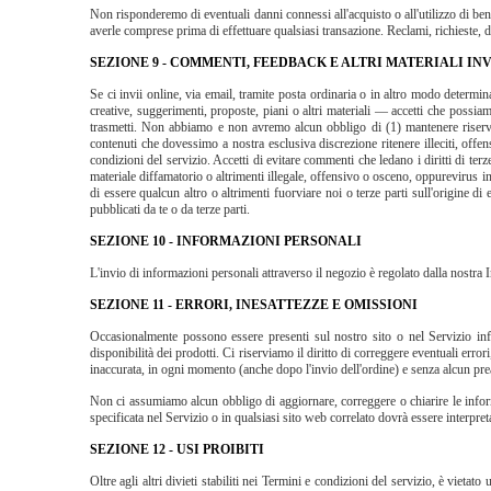
Non risponderemo di eventuali danni connessi all'acquisto o all'utilizzo di beni, 
averle comprese prima di effettuare qualsiasi transazione. Reclami, richieste, du
SEZIONE 9 - COMMENTI, FEEDBACK E ALTRI MATERIALI INV
Se ci invii online, via email, tramite posta ordinaria o in altro modo determ
creative, suggerimenti, proposte, piani o altri materiali — accetti che possia
trasmetti. Non abbiamo e non avremo alcun obbligo di (1) mantenere riserv
contenuti che dovessimo a nostra esclusiva discrezione ritenere illeciti, offens
condizioni del servizio. Accetti di evitare commenti che ledano i diritti di terze
materiale diffamatorio o altrimenti illegale, offensivo o osceno, oppurevirus i
di essere qualcun altro o altrimenti fuorviare noi o terze parti sull'origine
pubblicati da te o da terze parti.
SEZIONE 10 - INFORMAZIONI PERSONALI
L'invio di informazioni personali attraverso il negozio è regolato dalla nostra 
SEZIONE 11 - ERRORI, INESATTEZZE E OMISSIONI
Occasionalmente possono essere presenti sul nostro sito o nel Servizio infor
disponibilità dei prodotti. Ci riserviamo il diritto di correggere eventuali er
inaccurata, in ogni momento (anche dopo l'invio dell'ordine) e senza alcun pr
Non ci assumiamo alcun obbligo di aggiornare, correggere o chiarire le inform
specificata nel Servizio o in qualsiasi sito web correlato dovrà essere interpret
SEZIONE 12 - USI PROIBITI
Oltre agli altri divieti stabiliti nei Termini e condizioni del servizio, è vietato 