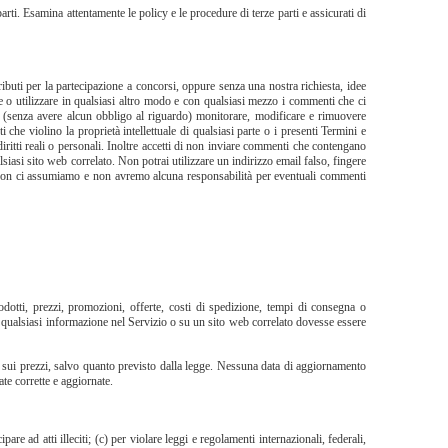
parti. Esamina attentamente le policy e le procedure di terze parti e assicurati di
buti per la partecipazione a concorsi, oppure senza una nostra richiesta, idee
re o utilizzare in qualsiasi altro modo e con qualsiasi mezzo i commenti che ci
(senza avere alcun obbligo al riguardo) monitorare, modificare e rimuovere
 che violino la proprietà intellettuale di qualsiasi parte o i presenti Termini e
i diritti reali o personali. Inoltre accetti di non inviare commenti che contengano
iasi sito web correlato. Non potrai utilizzare un indirizzo email falso, fingere
za. Non ci assumiamo e non avremo alcuna responsabilità per eventuali commenti
odotti, prezzi, promozioni, offerte, costi di spedizione, tempi di consegna o
se qualsiasi informazione nel Servizio o su un sito web correlato dovesse essere
i sui prezzi, salvo quanto previsto dalla legge. Nessuna data di aggiornamento
ate corrette e aggiornate.
ipare ad atti illeciti; (c) per violare leggi e regolamenti internazionali, federali,