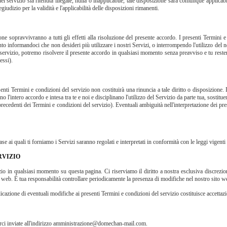
l servizio sia ritenuta illegale, nulla o inapplicabile, tale disposizione sarà comunque applicab
iudizio per la validità e l'applicabilità delle disposizioni rimanenti.
one sopravvivranno a tutti gli effetti alla risoluzione del presente accordo. I presenti Termini 
to informandoci che non desideri più utilizzare i nostri Servizi, o interrompendo l'utilizzo del no
 servizio, potremo risolvere il presente accordo in qualsiasi momento senza preavviso e tu rester
essi).
enti Termini e condizioni del servizio non costituirà una rinuncia a tale diritto o disposizione.
ono l'intero accordo e intesa tra te e noi e disciplinano l'utilizzo del Servizio da parte tua, so
ni precedenti dei Termini e condizioni del servizio). Eventuali ambiguità nell'interpretazione dei 
 base ai quali ti forniamo i Servizi saranno regolati e interpretati in conformità con le leggi vi
RVIZIO
io in qualsiasi momento su questa pagina. Ci riserviamo il diritto a nostra esclusiva discrezion
 web. È tua responsabilità controllare periodicamente la presenza di modifiche nel nostro sito w
cazione di eventuali modifiche ai presenti Termini e condizioni del servizio costituisce accettazi
erci inviate all'indirizzo amministrazione@domechan-mail.com.