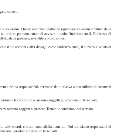
gano corretti.
e o per ordine. Queste restrizioni potranno riguardare gli ordini effettuati dallo
un ordine, potremo tentare di avvisarti tramite l'indirizzo email, l'indirizzo di
fettuati da grossisti, rivenditori o distributori.
te il tuo account e altri dettagli, come l'indirizzo email, il numero e la data di
emo alcuna responsabilità derivante da o relativa al tuo utilizzo di strumenti
 termini e le condizioni a cui sono soggetti gli strumenti di terze parti.
vizi saranno soggetti ai presenti Termini e condizioni del servizio.
a siti web esterni, che non sono affiliati con noi. Noi non siamo responsabili di
ateriali, prodotti o servizi di terze parti.