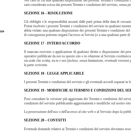
Nel caso in cui una qualsiasi disposizione dei presenti Termini e condizioni de
sarà considerata scissa dai presenti Termini e condizioni del servizio, senza preg
SEZIONE 16 – RISOLUZIONE
Gli obblighi e le responsabilità assunti dalle parti prima della data di cessazi
Potrai risolvere i presenti Termini e condizioni del servizio in qualsiasi momen
abbia violato una qualsiasi disposizione dei presenti Termini e condizioni del
di conseguenza potremo negarti l'accesso ai Servizi (o a una qualsiasi parte di 
SEZIONE 17 - INTERO ACCORDO
Il mancato esercizio o applicazione di qualsiasi diritto o disposizione dei pres
operative pubblicate da noi su questo sito o in relazione al Servizio costituisc
sia orale che scritta, tra te e noi (incluse, senza limitazione, eventuali versio
la parte scrivente.
SEZIONE 18 - LEGGE APPLICABILE
I presenti Termini e condizioni del servizio e gli eventuali accordi separati in
SEZIONE 19 - MODIFICHE AI TERMINI E CONDIZIONI DEL SE
Puoi consultare la versione più aggiornata dei Termini e condizioni del serviz
condizioni del servizio pubblicando aggiornamenti e modifiche sul nostro sito
La prosecuzione dell'uso o dell'accesso al sito web o al Servizio dopo la pubbli
SEZIONE 20 – CONTATTI
Eventuali domande relative ai Termini e condizioni del servizio dovranno ess