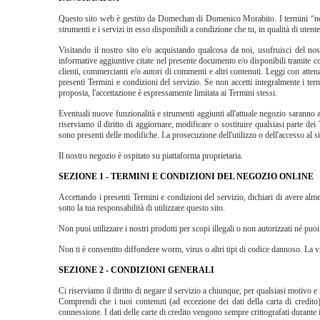
Questo sito web è gestito da Domechan di Domenico Morabito. I termini “noi
strumenti e i servizi in esso disponibili a condizione che tu, in qualità di utente,
Visitando il nostro sito e/o acquistando qualcosa da noi, usufruisci del nos
informative aggiuntive citate nel presente documento e/o disponibili tramite coll
clienti, commercianti e/o autori di commenti e altri contenuti. Leggi con attenz
presenti Termini e condizioni del servizio. Se non accetti integralmente i ter
proposta, l'accettazione è espressamente limitata ai Termini stessi.
Eventuali nuove funzionalità e strumenti aggiunti all'attuale negozio saranno 
riserviamo il diritto di aggiornare, modificare o sostituire qualsiasi parte 
sono presenti delle modifiche. La prosecuzione dell'utilizzo o dell'accesso al s
Il nostro negozio è ospitato su piattaforma proprietaria.
SEZIONE 1 - TERMINI E CONDIZIONI DEL NEGOZIO ONLINE
Accettando i presenti Termini e condizioni del servizio, dichiari di avere alme
sotto la tua responsabilità di utilizzare questo sito.
Non puoi utilizzare i nostri prodotti per scopi illegali o non autorizzati né puo
Non ti è consentito diffondere worm, virus o altri tipi di codice dannoso. La v
SEZIONE 2 - CONDIZIONI GENERALI
Ci riserviamo il diritto di negare il servizio a chiunque, per qualsiasi motivo 
Comprendi che i tuoi contenuti (ad eccezione dei dati della carta di credito) 
connessione. I dati delle carte di credito vengono sempre crittografati durante il