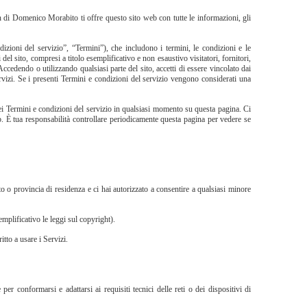
i Domenico Morabito ti offre questo sito web con tutte le informazioni, gli
izioni del servizio”, “Termini”), che includono i termini, le condizioni e le
del sito, compresi a titolo esemplificativo e non esaustivo visitatori, fornitori,
Accedendo o utilizzando qualsiasi parte del sito, accetti di essere vincolato dai
ervizi. Se i presenti Termini e condizioni del servizio vengono considerati una
dei Termini e condizioni del servizio in qualsiasi momento su questa pagina. Ci
b. È tua responsabilità controllare periodicamente questa pagina per vedere se
to o provincia di residenza e ci hai autorizzato a consentire a qualsiasi minore
emplificativo le leggi sul copyright).
tto a usare i Servizi.
er conformarsi e adattarsi ai requisiti tecnici delle reti o dei dispositivi di