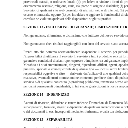
provinciali ostatali, o ordinanze locali; (d) per ledere o violare i diritti di 
orientamento sessuale, religione, etnia, età, paese di origine o disabilità; (f) 
Servizio, di qualsiasi sito web correlato, di altri siti web o di internet; (h)
osceno o immorale; oppure (k) per intralciare o aggirare le funzionalità di sicu
correlato se violi una qualsiasi delle disposizioni sugli usi proibiti.
SEZIONE 13 - ESCLUSIONE DI GARANZIE; LIMITAZIONE DI 
Non garantiamo, affermiamo o dichiariamo che l'utilizzo del nostro servizio sar
Non garantiamo che i risultati raggiungibili con l'uso del servizio siano accurati
Prendi atto che potremo occasionalmente sospendere il servizio per periodi 
l'impossibilità di utilizzare il servizio. Il servizio e tutti i prodotti e serviz
garanzie o condizioni di alcun tipo, espresse o implicite, tra cui garanzie imp
Morabito e i suoi amministratori, dirigenti, dipendenti, affiliati, agenti, appalt
punitivo, speciale o consequenziale di qualsiasi tipo — inclusi senza limitazion
responsabilità oggettiva o altro — derivante dall'utilizzo di uno qualsiasi dei 
esaustivo, eventuali errori o omissioni nei contenuti, perdite e danni di qualsia
servizio o di qualsiasi contenuto (o prodotto) pubblicato, trasmesso o reso altr
per danni conseguenti o incidentali, in tali stati o giurisdizioni la nostra respo
SEZIONE 14 – INDENNIZZO
Accetti di risarcire, difendere e tenere indenne Domechan di Domenico Morabit
subappaltatori, fornitori, stagisti e dipendenti da qualsiasi rivendicazione o ri
o dei documenti in essi incorporati mediante riferimento, o dalla tua violazione d
SEZIONE 15 – SEPARABILITÀ