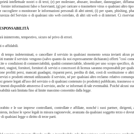
proprietà intellettuale nostri o di terzi; (e) per molestare, abusare, insultare, danneggiare, diff
per fornire informazioni false o fuorvianti; (g) per caricare o trasmettere virus o qualsiasi altro t
 per raccogliere o monitorare le informazioni personali di altri utenti; (i) per spam, phishing, p
rezza del Servizio o di qualsiasi sito web correlato, di altri siti web o di internet. Ci riserviam
RESPONSABILITÀ
à ininterrotto, tempestivo, sicuro né privo di errori.
 o affidabili.
di tempo indeterminati, o cancellare il servizio in qualsiasi momento senza inviarti alcun pre
i forniti tramite il servizio vengono (salvo quanto da noi espressamente dichiarato) offerti ”così c
licite o condizioni di commerciabilità, qualità commerciabile, idoneità per uno scopo specifico,
atori, stagisti, fornitori, fornitori di servizi o concessori di licenza saranno responsabili per qual
e profitti persi, mancati guadagni, risparmi persi, perdita di dati, costi di sostituzione o altri 
servizi o prodotti ottenuti utilizzando il servizio, né per qualsiasi altro reclamo relativo comunqu
si genere legati all'uso del servizio o di qualsiasi contenuto (o prodotto) pubblicato, trasmesso o 
imenti disponibile attraverso il servizio, anche se informati di tale eventualità. Poiché alcuni sta
nsabilità sarà limitata fino al limite massimo consentito dalla legge.
o e le sue imprese controllanti, controllate e affiliate, nonché i suoi partner, dirigenti, amm
chiesta, incluse le spese legali in misura ragionevole, avanzata da qualsiasi soggetto terzo e dovu
i qualsiasi legge o diritto di terze parti.