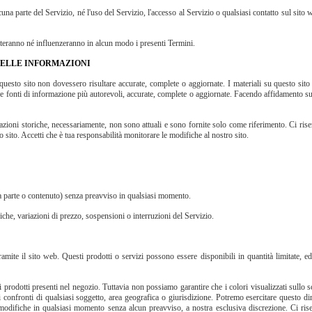
una parte del Servizio, né l'uso del Servizio, l'accesso al Servizio o qualsiasi contatto sul sito w
imiteranno né influenzeranno in alcun modo i presenti Termini.
 DELLE INFORMAZIONI
questo sito non dovessero risultare accurate, complete o aggiornate. I materiali su questo si
e fonti di informazione più autorevoli, accurate, complete o aggiornate. Facendo affidamento sul
zioni storiche, necessariamente, non sono attuali e sono fornite solo come riferimento. Ci riser
sito. Accetti che è tua responsabilità monitorare le modifiche al nostro sito.
sua parte o contenuto) senza preavviso in qualsiasi momento.
iche, variazioni di prezzo, sospensioni o interruzioni del Servizio.
amite il sito web. Questi prodotti o servizi possono essere disponibili in quantità limitate, ed
prodotti presenti nel negozio. Tuttavia non possiamo garantire che i colori visualizzati sullo 
i confronti di qualsiasi soggetto, area geografica o giurisdizione. Potremo esercitare questo diri
 modifiche in qualsiasi momento senza alcun preavviso, a nostra esclusiva discrezione. Ci ris