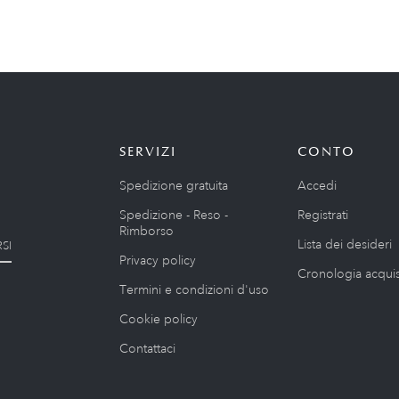
SERVIZI
CONTO
Spedizione gratuita
Accedi
Spedizione - Reso -
Registrati
Rimborso
Lista dei desideri
SI
Privacy policy
Cronologia acquis
Termini e condizioni d'uso
Cookie policy
Contattaci