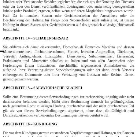
Inhalten oder Verluste oder Schäden jeglicher Art, die sich aus der Nutzung des Dienstes
oder der über den Dienst veröffentlichten, übertragenen oder anderweitig bereitgestellten
Inhalte (oder Produkte) ergeben, selbst wenn auf deren Möglichkeit hingewiesen wurde.
Fall. Da in manchen Staaten oder Gerichtsbarkeiten der Ausschluss oder die
Beschränkung der Haftung für Folge- oder Nebenschäden nicht zulässig ist, ist unsere
Haftung in diesen Staaten oder Gerichtsbarkeiten auf das gesetzlich zulässige Höchstmaß
beschränkt.
ABSCHNITT 14 – SCHADENSERSATZ
Sie erklären sich damit einverstanden, Domechan di Domenico Morabito und dessen
Mutterunternehmen, Tochterunternehmen, Partner, leitenden Angestellten, Direktoren,
Vertreter, Auftragnehmer, Lizenzgeber, Dienstleister, Subunternehmer, Lieferanten,
Praktikanten und Mitarbeiter schadlos zu halten und von allen Ansprüchen oder
Forderungen Dritter freizustellen, einschließlich angemessener Anwaltskosten, die
aufgrund Ihrer Verletzung dieser Servicebedingungen oder der darin durch Verweis
einbezogenen Dokumente oder Ihrer Verletzung von Gesetzen oder Rechten Dritter
geltend gemacht werden.
ABSCHNITT 15 – SALVATORISCHE KLAUSEL
Sollte eine Bestimmung dieser Servicebedingungen für rechtswidrig, ungültig oder nicht
durchsetzbar befunden werden, bleibt diese Bestimmung dennoch im größtmöglichen,
nach geltendem Recht zulässigen Umfang durchsetzbar und der nicht durchsetzbare Teil
gilt als von diesen Servicebedingungen abgetrennt, ohne dass die Gültigkeit und
Durchsetzbarkeit der verbleibenden Bestimmungen hiervon berührt wird.
ABSCHNITT 16 – KÜNDIGUNG
Die vor dem Kündigungstermin entstandenen Verpflichtungen und Haftungen der Parteien