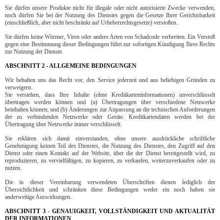
Sie dürfen unsere Produkte nicht für illegale oder nicht autorisierte Zwecke verwenden,
noch dürfen Sie bei der Nutzung des Dienstes gegen die Gesetze Ihrer Gerichtsbarkeit
(einschließlich, aber nicht beschränkt auf Urheberrechtsgesetze) verstoßen.
Sie dürfen keine Würmer, Viren oder andere Arten von Schadcode verbreiten. Ein Verstoß
gegen eine Bestimmung dieser Bedingungen führt zur sofortigen Kündigung Ihres Rechts
zur Nutzung der Dienste.
ABSCHNITT 2 - ALLGEMEINE BEDINGUNGEN
Wir behalten uns das Recht vor, den Service jederzeit und aus beliebigen Gründen zu
verweigern.
Sie verstehen, dass Ihre Inhalte (ohne Kreditkarteninformationen) unverschlüsselt
übertragen werden können und (a) Übertragungen über verschiedene Netzwerke
beinhalten können; und (b) Änderungen zur Anpassung an die technischen Anforderungen
der zu verbindenden Netzwerke oder Geräte. Kreditkartendaten werden bei der
Übertragung über Netzwerke immer verschlüsselt.
Sie erklären sich damit einverstanden, ohne unsere ausdrückliche schriftliche
Genehmigung keinen Teil des Dienstes, die Nutzung des Dienstes, den Zugriff auf den
Dienst oder einen Kontakt auf der Website, über die der Dienst bereitgestellt wird, zu
reproduzieren, zu vervielfältigen, zu kopieren, zu verkaufen, weiterzuverkaufen oder zu
nutzen.
Die in dieser Vereinbarung verwendeten Überschriften dienen lediglich der
Übersichtlichkeit und schränken diese Bedingungen weder ein noch haben sie
anderweitige Auswirkungen.
ABSCHNITT 3 - GENAUIGKEIT, VOLLSTÄNDIGKEIT UND AKTUALITÄT
DER INFORMATIONEN