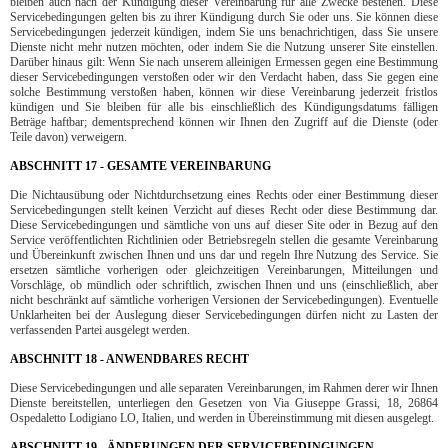
bleiben auch nach der Kündigung dieser Vereinbarung für alle Zwecke bestehen. Diese
Servicebedingungen gelten bis zu ihrer Kündigung durch Sie oder uns. Sie können diese
Servicebedingungen jederzeit kündigen, indem Sie uns benachrichtigen, dass Sie unsere
Dienste nicht mehr nutzen möchten, oder indem Sie die Nutzung unserer Site einstellen.
Darüber hinaus gilt: Wenn Sie nach unserem alleinigen Ermessen gegen eine Bestimmung
dieser Servicebedingungen verstoßen oder wir den Verdacht haben, dass Sie gegen eine
solche Bestimmung verstoßen haben, können wir diese Vereinbarung jederzeit fristlos
kündigen und Sie bleiben für alle bis einschließlich des Kündigungsdatums fälligen
Beträge haftbar; dementsprechend können wir Ihnen den Zugriff auf die Dienste (oder
Teile davon) verweigern.
ABSCHNITT 17 - GESAMTE VEREINBARUNG
Die Nichtausübung oder Nichtdurchsetzung eines Rechts oder einer Bestimmung dieser
Servicebedingungen stellt keinen Verzicht auf dieses Recht oder diese Bestimmung dar.
Diese Servicebedingungen und sämtliche von uns auf dieser Site oder in Bezug auf den
Service veröffentlichten Richtlinien oder Betriebsregeln stellen die gesamte Vereinbarung
und Übereinkunft zwischen Ihnen und uns dar und regeln Ihre Nutzung des Service. Sie
ersetzen sämtliche vorherigen oder gleichzeitigen Vereinbarungen, Mitteilungen und
Vorschläge, ob mündlich oder schriftlich, zwischen Ihnen und uns (einschließlich, aber
nicht beschränkt auf sämtliche vorherigen Versionen der Servicebedingungen). Eventuelle
Unklarheiten bei der Auslegung dieser Servicebedingungen dürfen nicht zu Lasten der
verfassenden Partei ausgelegt werden.
ABSCHNITT 18 - ANWENDBARES RECHT
Diese Servicebedingungen und alle separaten Vereinbarungen, im Rahmen derer wir Ihnen
Dienste bereitstellen, unterliegen den Gesetzen von Via Giuseppe Grassi, 18, 26864
Ospedaletto Lodigiano LO, Italien, und werden in Übereinstimmung mit diesen ausgelegt.
ABSCHNITT 19 - ÄNDERUNGEN DER SERVICEBEDINGUNGEN