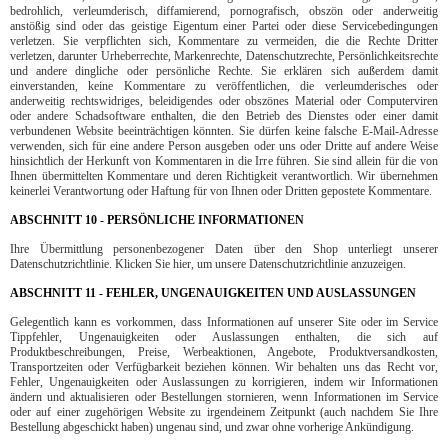
bedrohlich, verleumderisch, diffamierend, pornografisch, obszön oder anderweitig
anstößig sind oder das geistige Eigentum einer Partei oder diese Servicebedingungen
verletzen. Sie verpflichten sich, Kommentare zu vermeiden, die die Rechte Dritter
verletzen, darunter Urheberrechte, Markenrechte, Datenschutzrechte, Persönlichkeitsrechte
und andere dingliche oder persönliche Rechte. Sie erklären sich außerdem damit
einverstanden, keine Kommentare zu veröffentlichen, die verleumderisches oder
anderweitig rechtswidriges, beleidigendes oder obszönes Material oder Computerviren
oder andere Schadsoftware enthalten, die den Betrieb des Dienstes oder einer damit
verbundenen Website beeinträchtigen könnten. Sie dürfen keine falsche E-Mail-Adresse
verwenden, sich für eine andere Person ausgeben oder uns oder Dritte auf andere Weise
hinsichtlich der Herkunft von Kommentaren in die Irre führen. Sie sind allein für die von
Ihnen übermittelten Kommentare und deren Richtigkeit verantwortlich. Wir übernehmen
keinerlei Verantwortung oder Haftung für von Ihnen oder Dritten gepostete Kommentare.
ABSCHNITT 10 - PERSÖNLICHE INFORMATIONEN
Ihre Übermittlung personenbezogener Daten über den Shop unterliegt unserer
Datenschutzrichtlinie. Klicken Sie hier, um unsere Datenschutzrichtlinie anzuzeigen.
ABSCHNITT 11 - FEHLER, UNGENAUIGKEITEN UND AUSLASSUNGEN
Gelegentlich kann es vorkommen, dass Informationen auf unserer Site oder im Service
Tippfehler, Ungenauigkeiten oder Auslassungen enthalten, die sich auf
Produktbeschreibungen, Preise, Werbeaktionen, Angebote, Produktversandkosten,
Transportzeiten oder Verfügbarkeit beziehen können. Wir behalten uns das Recht vor,
Fehler, Ungenauigkeiten oder Auslassungen zu korrigieren, indem wir Informationen
ändern und aktualisieren oder Bestellungen stornieren, wenn Informationen im Service
oder auf einer zugehörigen Website zu irgendeinem Zeitpunkt (auch nachdem Sie Ihre
Bestellung abgeschickt haben) ungenau sind, und zwar ohne vorherige Ankündigung.