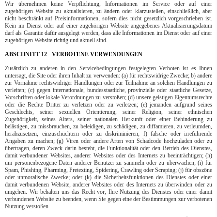
Wir übernehmen keine Verpflichtung, Informationen im Service oder auf einer
zugehörigen Website zu aktualisieren, zu ändern oder klarzustellen, einschließlich, aber
nicht beschränkt auf Preisinformationen, sofern dies nicht gesetzlich vorgeschrieben ist.
Kein im Dienst oder auf einer zugehörigen Website angegebenes Aktualisierungsdatum
darf als Garantie dafür ausgelegt werden, dass alle Informationen im Dienst oder auf einer
zugehörigen Website richtig und aktuell sind.
ABSCHNITT 12 - VERBOTENE VERWENDUNGEN
Zusätzlich zu anderen in den Servicebedingungen festgelegten Verboten ist es Ihnen
untersagt, die Site oder ihren Inhalt zu verwenden: (a) für rechtswidrige Zwecke; b) andere
zur Vornahme rechtswidriger Handlungen oder zur Teilnahme an solchen Handlungen zu
verleiten; (c) gegen internationale, bundesstaatliche, provinzielle oder staatliche Gesetze,
Vorschriften oder lokale Verordnungen zu verstoßen; (d) unsere geistigen Eigentumsrechte
oder die Rechte Dritter zu verletzen oder zu verletzen; (e) jemanden aufgrund seines
Geschlechts, seiner sexuellen Orientierung, seiner Religion, seiner ethnischen
Zugehörigkeit, seines Alters, seiner nationalen Herkunft oder einer Behinderung zu
belästigen, zu missbrauchen, zu beleidigen, zu schädigen, zu diffamieren, zu verleumden,
herabzusetzen, einzuschüchtern oder zu diskriminieren; f) falsche oder irreführende
Angaben zu machen; (g) Viren oder andere Arten von Schadcode hochzuladen oder zu
übertragen, deren Zweck darin besteht, die Funktionalität oder den Betrieb des Dienstes,
damit verbundener Websites, anderer Websites oder des Internets zu beeinträchtigen; (h)
um personenbezogene Daten anderer Benutzer zu sammeln oder zu überwachen; (i) für
Spam, Phishing, Pharming, Pretexting, Spidering, Crawling oder Scraping; (j) für obszöne
oder unmoralische Zwecke; oder (k) die Sicherheitsfunktionen des Dienstes oder einer
damit verbundenen Website, anderer Websites oder des Internets zu überwinden oder zu
umgehen. Wir behalten uns das Recht vor, Ihre Nutzung des Dienstes oder einer damit
verbundenen Website zu beenden, wenn Sie gegen eine der Bestimmungen zur verbotenen
Nutzung verstoßen.