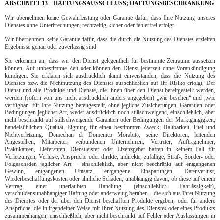
ABSCHNITT 13 – HAFTUNGSAUSSCHLUSS; HAFTUNGSBESCHRÄNKUNG
Wir übernehmen keine Gewährleistung oder Garantie dafür, dass Ihre Nutzung unseres
Dienstes ohne Unterbrechungen, rechtzeitig, sicher oder fehlerfrei erfolgt.
Wir übernehmen keine Garantie dafür, dass die durch die Nutzung des Dienstes erzielten
Ergebnisse genau oder zuverlässig sind.
Sie erkennen an, dass wir den Dienst gelegentlich für bestimmte Zeiträume aussetzen
können. Auf unbestimmte Zeit oder können den Dienst jederzeit ohne Vorankündigung
kündigen. Sie erklären sich ausdrücklich damit einverstanden, dass die Nutzung des
Dienstes bzw. die Nichtnutzung des Dienstes ausschließlich auf Ihr Risiko erfolgt. Der
Dienst und alle Produkte und Dienste, die Ihnen über den Dienst bereitgestellt werden,
werden (sofern von uns nicht ausdrücklich anders angegeben) „wie besehen“ und „wie
verfügbar“ für Ihre Nutzung bereitgestellt, ohne jegliche Zusicherungen, Garantien oder
Bedingungen jeglicher Art, weder ausdrücklich noch stillschweigend, einschließlich, aber
nicht beschränkt auf stillschweigende Garantien oder Bedingungen der Marktgängigkeit,
handelsüblichen Qualität, Eignung für einen bestimmten Zweck, Haltbarkeit, Titel und
Nichtverletzung. Domechan di Domenico Morabito, seine Direktoren, leitenden
Angestellten, Mitarbeiter, verbundenen Unternehmen, Vertreter, Auftragnehmer,
Praktikanten, Lieferanten, Dienstleister oder Lizenzgeber haften in keinem Fall für
Verletzungen, Verluste, Ansprüche oder direkte, indirekte, zufällige, Straf-, Sonder- oder
Folgeschäden jeglicher Art – einschließlich, aber nicht beschränkt auf entgangenen
Gewinn, entgangenen Umsatz, entgangene Einsparungen, Datenverlust,
Wiederbeschaffungskosten oder ähnliche Schäden, unabhängig davon, ob diese auf einem
Vertrag, einer unerlaubten Handlung (einschließlich Fahrlässigkeit),
verschuldensunabhängiger Haftung oder anderweitig beruhen – die sich aus Ihrer Nutzung
des Dienstes oder der über den Dienst beschafften Produkte ergeben, oder für andere
Ansprüche, die in irgendeiner Weise mit Ihrer Nutzung des Dienstes oder eines Produkts
zusammenhängen, einschließlich, aber nicht beschränkt auf Fehler oder Auslassungen in