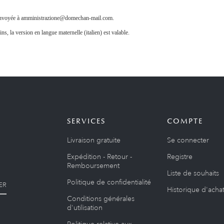
re envoyée à amministrazione@domechan-mail.com.
ns, la version en langue maternelle (italien) est valable.
SERVICES
COMPTE
Livraison gratuite
Se connecter
Expédition - Retour -
Registre
Remboursement
Liste de souhaits
Politique de confidentialité
ER
Historique d'acha
Conditions générales
d'utilisation