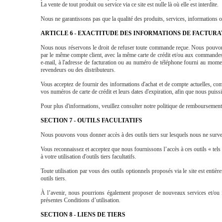
La vente de tout produit ou service via ce site est nulle là où elle est interdite.
Nous ne garantissons pas que la qualité des produits, services, informations o
ARTICLE 6 - EXACTITUDE DES INFORMATIONS DE FACTURA
Nous nous réservons le droit de refuser toute commande reçue. Nous pouvons,
par le même compte client, avec la même carte de crédit et/ou aux commandes
e-mail, à l'adresse de facturation ou au numéro de téléphone fourni au mome
revendeurs ou des distributeurs.
Vous acceptez de fournir des informations d'achat et de compte actuelles, comp
vos numéros de carte de crédit et leurs dates d'expiration, afin que nous puissi
Pour plus d'informations, veuillez consulter notre politique de remboursement 
SECTION 7 - OUTILS FACULTATIFS
Nous pouvons vous donner accès à des outils tiers sur lesquels nous ne survei
Vous reconnaissez et acceptez que nous fournissons l’accès à ces outils « tels 
à votre utilisation d'outils tiers facultatifs.
Toute utilisation par vous des outils optionnels proposés via le site est enti
outils tiers.
À l’avenir, nous pourrions également proposer de nouveaux services et/ou fo
présentes Conditions d’utilisation.
SECTION 8 - LIENS DE TIERS