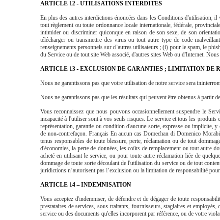
ARTICLE 12 - UTILISATIONS INTERDITES
En plus des autres interdictions énoncées dans les Conditions d'utilisation, il vo
tout règlement ou toute ordonnance locale internationale, fédérale, provinciale o
intimider ou discriminer quiconque en raison de son sexe, de son orientatio
télécharger ou transmettre des virus ou tout autre type de code malveillant
renseignements personnels sur d’autres utilisateurs ; (i) pour le spam, le phish
du Service ou de tout site Web associé, d'autres sites Web ou d'Internet. Nous n
ARTICLE 13 - EXCLUSION DE GARANTIES ; LIMITATION DE
Nous ne garantissons pas que votre utilisation de notre service sera ininterrom
Nous ne garantissons pas que les résultats qui peuvent être obtenus à partir de 
Vous reconnaissez que nous pouvons occasionnellement suspendre le Service
incapacité à l'utiliser sont à vos seuls risques. Le service et tous les produit
représentation, garantie ou condition d'aucune sorte, expresse ou implicite, y 
de non-contrefaçon. Français En aucun cas Domechan di Domenico Morabito, ses
tenus responsables de toute blessure, perte, réclamation ou de tout dommage di
d'économies, la perte de données, les coûts de remplacement ou tout autre domma
acheté en utilisant le service, ou pour toute autre réclamation liée de quelq
dommage de toute sorte découlant de l'utilisation du service ou de tout conten
juridictions n’autorisent pas l’exclusion ou la limitation de responsabilité pou
ARTICLE 14 – INDEMNISATION
Vous acceptez d'indemniser, de défendre et de dégager de toute responsabilité
prestataires de services, sous-traitants, fournisseurs, stagiaires et employés
service ou des documents qu'elles incorporent par référence, ou de votre violati