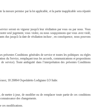
 la mesure permise par la loi applicable, et la partie inapplicable sera réputée
e service seront en vigueur jusqu'à leur résiliation par vous ou par nous. Vous
i, à notre seul jugement, vous violez, ou nous soupçonnons que vous avez violé,
ants dus jusqu'à la date de résiliation incluse ; en conséquence, nous pouvons
Les présentes Conditions générales de service et toutes les politiques ou règles
lisation du Service, remplaçant tous les accords, communications et propositions
s de service). Toute ambiguïté dans l’interprétation des présentes Conditions
 Grassi, 18 26864 Ospedaletto Lodigiano LO Italie.
 de mettre à jour, de modifier ou de remplacer toute partie de ces conditions
re connaissance des changements.
de ces modifications.