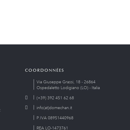
COORDONNÉES
Via Giuseppe Grassi, 18 - 26864
Ospedaletto Lodigiano (LO) - Italia
(+39) 392 451 62 68
info(at)domechan.it
t
P.IVA 08951440968
REA LO-1473761