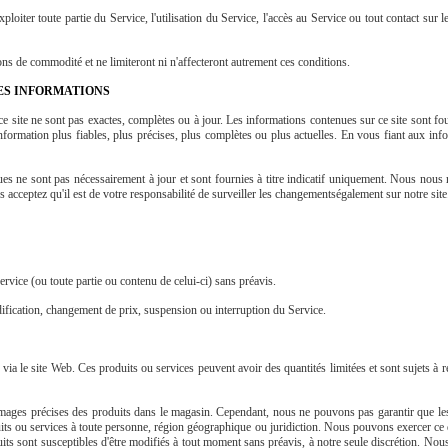
oiter toute partie du Service, l'utilisation du Service, l'accès au Service ou tout contact sur le
ons de commodité et ne limiteront ni n'affecteront autrement ces conditions.
DES INFORMATIONS
 site ne sont pas exactes, complètes ou à jour. Les informations contenues sur ce site sont four
ormation plus fiables, plus précises, plus complètes ou plus actuelles. En vous fiant aux infor
ues ne sont pas nécessairement à jour et sont fournies à titre indicatif uniquement. Nous nous
s acceptez qu'il est de votre responsabilité de surveiller les changementségalement sur notre site
vice (ou toute partie ou contenu de celui-ci) sans préavis.
fication, changement de prix, suspension ou interruption du Service.
 via le site Web. Ces produits ou services peuvent avoir des quantités limitées et sont sujets à
 images précises des produits dans le magasin. Cependant, nous ne pouvons pas garantir que les
uits ou services à toute personne, région géographique ou juridiction. Nous pouvons exercer ce d
its sont susceptibles d'être modifiés à tout moment sans préavis, à notre seule discrétion. Nous