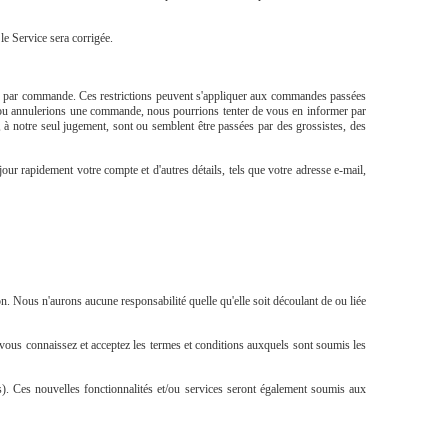
le Service sera corrigée.
 ou par commande. Ces restrictions peuvent s'appliquer aux commandes passées
s ou annulerions une commande, nous pourrions tenter de vous en informer par
à notre seul jugement, sont ou semblent être passées par des grossistes, des
our rapidement votre compte et d'autres détails, tels que votre adresse e-mail,
on. Nous n'aurons aucune responsabilité quelle qu'elle soit découlant de ou liée
e vous connaissez et acceptez les termes et conditions auxquels sont soumis les
s). Ces nouvelles fonctionnalités et/ou services seront également soumis aux