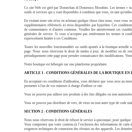
Ce site Web est géré par Domechan di Domenico Morabito. Les termes « nou
outils et services qui y sont disponibles à condition que vous, en tant qu'utilis
En visitant notre site et/ou en achetant quelque chose chez nous, vous vous eng
supplémentaires référencés ici et/ou disponibles par hyperlien. Ces conditions g
de commentaires et d'autres contenus. Veuillez lire attentivement ces conditio
générales de service. Si vous n’acceptez pas entièrement les termes et cond
expressément limitée à ces Conditions.
Toutes les nouvelles fonctionnalités ou outils ajoutés à la boutique actuell
page. Nous nous réservons le droit de mettre à jour, de modifier ou de remp
périodiquement cette page pour prendre connaissance des modifications. Votre u
Notre boutique est hébergée sur une plateforme propriétaire.
ARTICLE 1 - CONDITIONS GÉNÉRALES DE LA BOUTIQUE EN 
En acceptant ces conditions d'utilisation, vous déclarez que vous avez au moin
permettre à l'un de vos mineurs à charge d'utiliser ce site.
Vous ne pouvez pas utiliser nos produits à des fins illégales ou non autorisées e
Vous ne pouvez pas distribuer de vers, de virus ou tout autre type de code malve
SECTION 2 - CONDITIONS GÉNÉRALES
Nous nous réservons le droit de refuser le service à quiconque, pour quelque 
Vous comprenez que votre contenu (à l’exclusion des informations de carte de 
exigences techniques de connexion des réseaux ou des appareils. Les données de