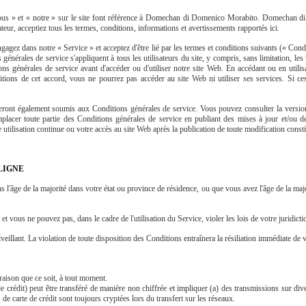
s » et « notre » sur le site font référence à Domechan di Domenico Morabito. Domechan di
ateur, acceptiez tous les termes, conditions, informations et avertissements rapportés ici.
agez dans notre « Service » et acceptez d'être lié par les termes et conditions suivants (« Condi
énérales de service s'appliquent à tous les utilisateurs du site, y compris, sans limitation, les 
ns générales de service avant d'accéder ou d'utiliser notre site Web. En accédant ou en utilisa
itions de cet accord, vous ne pourrez pas accéder au site Web ni utiliser ses services. Si c
e seront également soumis aux Conditions générales de service. Vous pouvez consulter la versio
lacer toute partie des Conditions générales de service en publiant des mises à jour et/ou des 
tilisation continue ou votre accès au site Web après la publication de toute modification consti
LIGNE
s l'âge de la majorité dans votre état ou province de résidence, ou que vous avez l'âge de la maj
t vous ne pouvez pas, dans le cadre de l'utilisation du Service, violer les lois de votre juridiction
illant. La violation de toute disposition des Conditions entraînera la résiliation immédiate de vot
raison que ce soit, à tout moment.
crédit) peut être transféré de manière non chiffrée et impliquer (a) des transmissions sur dive
 carte de crédit sont toujours cryptées lors du transfert sur les réseaux.