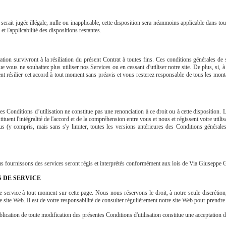
rait jugée illégale, nulle ou inapplicable, cette disposition sera néanmoins applicable dans toute
et l'applicabilité des dispositions restantes.
iation survivront à la résiliation du présent Contrat à toutes fins. Ces conditions générales d
ue vous ne souhaitez plus utiliser nos Services ou en cessant d'utiliser notre site. De plus, s
t résilier cet accord à tout moment sans préavis et vous resterez responsable de tous les mont
s Conditions d’utilisation ne constitue pas une renonciation à ce droit ou à cette disposition. 
tuent l'intégralité de l'accord et de la compréhension entre vous et nous et régissent votre uti
us (y compris, mais sans s'y limiter, toutes les versions antérieures des Conditions générale
vous fournissons des services seront régis et interprétés conformément aux lois de Via Giuseppe
S DE SERVICE
 service à tout moment sur cette page. Nous nous réservons le droit, à notre seule discrétion,
re site Web. Il est de votre responsabilité de consulter régulièrement notre site Web pour prend
blication de toute modification des présentes Conditions d'utilisation constitue une acceptation 