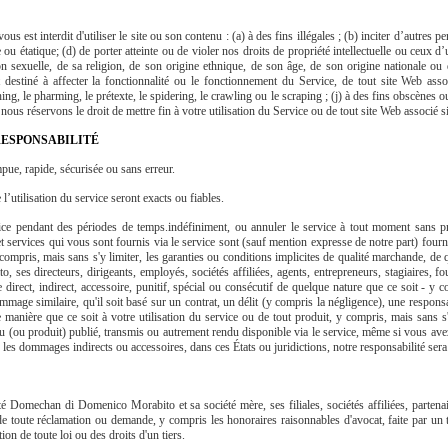
us est interdit d'utiliser le site ou son contenu : (a) à des fins illégales ; (b) inciter d’autres p
u étatique; (d) de porter atteinte ou de violer nos droits de propriété intellectuelle ou ceux d’un
n sexuelle, de sa religion, de son origine ethnique, de son âge, de son origine nationale o
 destiné à affecter la fonctionnalité ou le fonctionnement du Service, de tout site Web associ
ing, le pharming, le prétexte, le spidering, le crawling ou le scraping ; (j) à des fins obscènes
ous réservons le droit de mettre fin à votre utilisation du Service ou de tout site Web associé si 
 RESPONSABILITÉ
pue, rapide, sécurisée ou sans erreur.
l’utilisation du service seront exacts ou fiables.
 pendant des périodes de temps.indéfiniment, ou annuler le service à tout moment sans pré
s et services qui vous sont fournis via le service sont (sauf mention expresse de notre part) fourn
compris, mais sans s'y limiter, les garanties ou conditions implicites de qualité marchande, de qu
 directeurs, dirigeants, employés, sociétés affiliées, agents, entrepreneurs, stagiaires, fou
rect, indirect, accessoire, punitif, spécial ou consécutif de quelque nature que ce soit - y com
ge similaire, qu'il soit basé sur un contrat, un délit (y compris la négligence), une responsabil
ue manière que ce soit à votre utilisation du service ou de tout produit, y compris, mais sans s
u (ou produit) publié, transmis ou autrement rendu disponible via le service, même si vous avez 
r les dommages indirects ou accessoires, dans ces États ou juridictions, notre responsabilité sera
 Domechan di Domenico Morabito et sa société mère, ses filiales, sociétés affiliées, partenaire
, de toute réclamation ou demande, y compris les honoraires raisonnables d'avocat, faite par un
on de toute loi ou des droits d'un tiers.