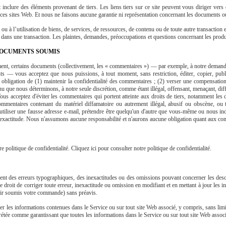
t inclure des éléments provenant de tiers. Les liens tiers sur ce site peuvent vous diriger ve
es sites Web. Et nous ne faisons aucune garantie ni représentation concernant les documents ou 
 l’utilisation de biens, de services, de ressources, de contenu ou de toute autre transaction ef
dans une transaction. Les plaintes, demandes, préoccupations et questions concernant les produits
DOCUMENTS SOUMIS
ement, certains documents (collectivement, les « commentaires ») — par exemple, à notre demande
s — vous acceptez que nous puissions, à tout moment, sans restriction, éditer, copier, publier,
bligation de (1) maintenir la confidentialité des commentaires ; (2) verser une compensat
enu que nous déterminons, à notre seule discrétion, comme étant illégal, offensant, menaçant, di
 Vous acceptez d'éviter les commentaires qui portent atteinte aux droits de tiers, notamment les 
mentaires contenant du matériel diffamatoire ou autrement illégal, abusif ou obscène, ou tou
iliser une fausse adresse e-mail, prétendre être quelqu'un d'autre que vous-même ou nous indu
 exactitude. Nous n'assumons aucune responsabilité et n'aurons aucune obligation quant aux com
 politique de confidentialité. Cliquez ici pour consulter notre politique de confidentialité.
nent des erreurs typographiques, des inexactitudes ou des omissions pouvant concerner les descrip
 le droit de corriger toute erreur, inexactitude ou omission en modifiant et en mettant à jour le
oir soumis votre commande) sans préavis.
 les informations contenues dans le Service ou sur tout site Web associé, y compris, sans limita
prétée comme garantissant que toutes les informations dans le Service ou sur tout site Web associé