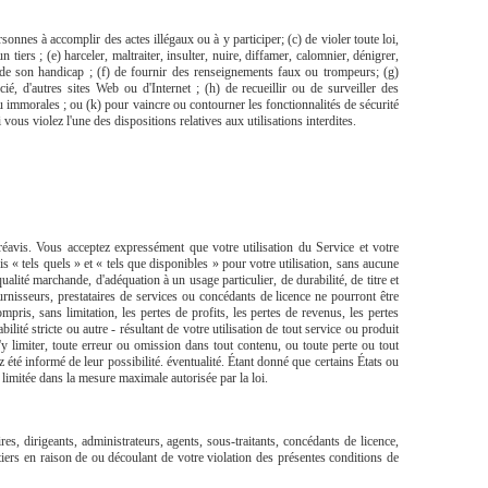
ersonnes à accomplir des actes illégaux ou à y participer; (c) de violer toute loi,
 tiers ; (e) harceler, maltraiter, insulter, nuire, diffamer, calomnier, dénigrer,
u de son handicap ; (f) de fournir des renseignements faux ou trompeurs; (g)
é, d'autres sites Web ou d'Internet ; (h) de recueillir ou de surveiller des
 ou immorales ; ou (k) pour vaincre ou contourner les fonctionnalités de sécurité
vous violez l'une des dispositions relatives aux utilisations interdites.
avis. Vous acceptez expressément que votre utilisation du Service et votre
is « tels quels » et « tels que disponibles » pour votre utilisation, sans aucune
alité marchande, d'adéquation à un usage particulier, de durabilité, de titre et
rnisseurs, prestataires de services ou concédants de licence ne pourront être
pris, sans limitation, les pertes de profits, les pertes de revenus, les pertes
ité stricte ou autre - résultant de votre utilisation de tout service ou produit
'y limiter, toute erreur ou omission dans tout contenu, ou toute perte ou tout
été informé de leur possibilité. éventualité. Étant donné que certains États ou
 limitée dans la mesure maximale autorisée par la loi.
s, dirigeants, administrateurs, agents, sous-traitants, concédants de licence,
 tiers en raison de ou découlant de votre violation des présentes conditions de