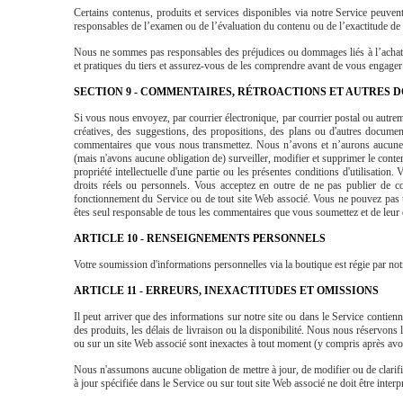
Certains contenus, produits et services disponibles via notre Service peuven
responsables de l’examen ou de l’évaluation du contenu ou de l’exactitude de c
Nous ne sommes pas responsables des préjudices ou dommages liés à l’achat ou à
et pratiques du tiers et assurez-vous de les comprendre avant de vous engager 
SECTION 9 - COMMENTAIRES, RÉTROACTIONS ET AUTRES 
Si vous nous envoyez, par courrier électronique, par courrier postal ou autr
créatives, des suggestions, des propositions, des plans ou d'autres document
commentaires que vous nous transmettez. Nous n’avons et n’aurons aucune o
(mais n'avons aucune obligation de) surveiller, modifier et supprimer le cont
propriété intellectuelle d'une partie ou les présentes conditions d'utilisation.
droits réels ou personnels. Vous acceptez en outre de ne pas publier de com
fonctionnement du Service ou de tout site Web associé. Vous ne pouvez pas ut
êtes seul responsable de tous les commentaires que vous soumettez et de leur
ARTICLE 10 - RENSEIGNEMENTS PERSONNELS
Votre soumission d'informations personnelles via la boutique est régie par notre
ARTICLE 11 - ERREURS, INEXACTITUDES ET OMISSIONS
Il peut arriver que des informations sur notre site ou dans le Service contien
des produits, les délais de livraison ou la disponibilité. Nous nous réservons
ou sur un site Web associé sont inexactes à tout moment (y compris après av
Nous n'assumons aucune obligation de mettre à jour, de modifier ou de clarifier
à jour spécifiée dans le Service ou sur tout site Web associé ne doit être inter