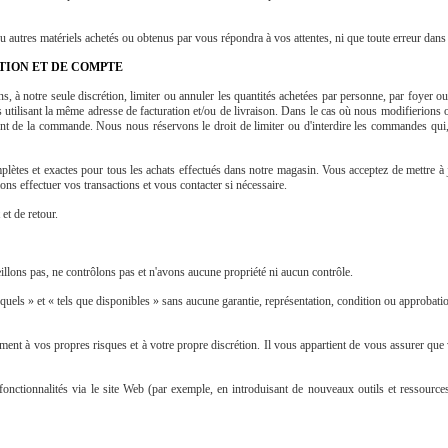
u autres matériels achetés ou obtenus par vous répondra à vos attentes, ni que toute erreur dans 
TION ET DE COMPTE
 à notre seule discrétion, limiter ou annuler les quantités achetées par personne, par foyer
 utilisant la même adresse de facturation et/ou de livraison. Dans le cas où nous modifierion
nt de la commande. Nous nous réservons le droit de limiter ou d'interdire les commandes qui, 
lètes et exactes pour tous les achats effectués dans notre magasin. Vous acceptez de mettre à j
ons effectuer vos transactions et vous contacter si nécessaire.
et de retour.
llons pas, ne contrôlons pas et n'avons aucune propriété ni aucun contrôle.
quels » et « tels que disponibles » sans aucune garantie, représentation, condition ou approbati
èrement à vos propres risques et à votre propre discrétion. Il vous appartient de vous assurer qu
nctionnalités via le site Web (par exemple, en introduisant de nouveaux outils et ressource