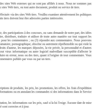
rs des sites Web externes qui ne sont pas affiliés à nous. Nous ne sommes pas
sites Web tiers, ou tout autre document, produit ou service de tiers.
fectuée via des sites Web tiers. Veuillez examiner attentivement les politiques
 tiers doivent leur être adressées.parties intéressées.
, des participations à des concours, ou sans demande de notre part, des idées
 distribuer, traduire et utiliser de toute autre manière sur tout support les
ion pour les commentaires ; ou (3) répondre aux commentaires. Nous pouvons
ffamatoire, pornographique, obscène ou autrement répréhensible ou qui viole la
droits d'auteur, les marques déposées, la vie privée, la personnalité et d'autres
t virus informatique ou autre logiciel malveillant susceptible d'affecter le
ire en erreur, nous ou des tiers, quant à l'origine de tout commentaire. Vous
mentaires publiés par vous ou par un tiers.
tions de produits, les prix, les promotions, les offres, les frais d'expédition
s informations ou en annulant les commandes si des informations dans le Service
tion, les informations sur les prix, sauf si la loi l'exige. Aucune date de mise
 sont correctes et à jour.