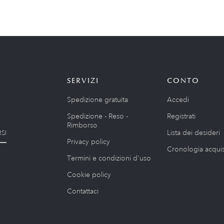
SERVIZI
CONTO
Spedizione gratuita
Accedi
Spedizione - Reso -
Registrati
Rimborso
Lista dei desideri
SI
Privacy policy
Cronologia acquis
Termini e condizioni d'uso
Cookie policy
Contattaci