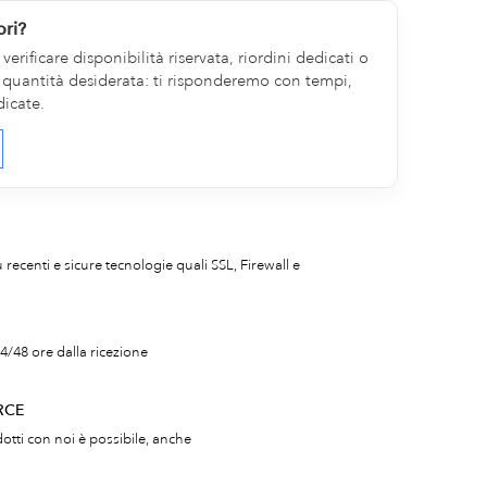
ori?
erificare disponibilità riservata, riordini dedicati o
la quantità desiderata: ti risponderemo con tempi,
dicate.
iù recenti e sicure tecnologie quali SSL, Firewall e
4/48 ore dalla ricezione
RCE
otti con noi è possibile, anche