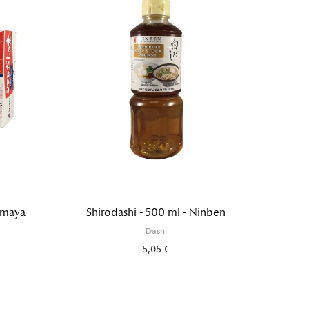
imaya
Shirodashi - 500 ml - Ninben
Dash
Dashi
5,05 €