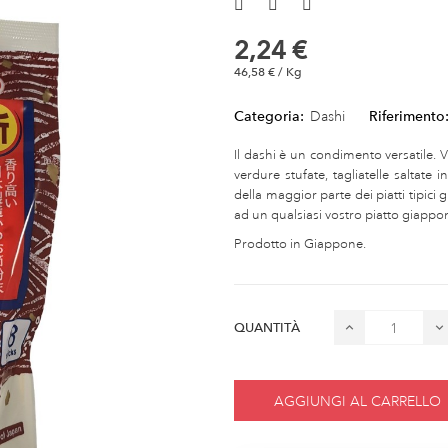
2,24 €
46,58 € / Kg
Categoria:
Dashi
Riferimento
Il dashi è un condimento versatile. 
verdure stufate, tagliatelle saltate 
della maggior parte dei piatti tipici
ad un qualsiasi vostro piatto giappon
Prodotto in Giappone.
QUANTITÀ
AGGIUNGI AL CARRELLO