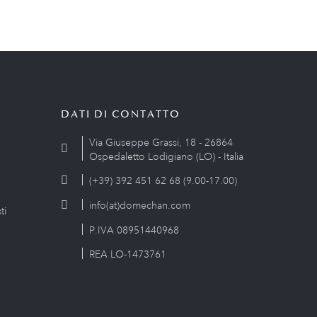
DATI DI CONTATTO
Via Giuseppe Grassi, 18 - 26864
Ospedaletto Lodigiano (LO) - Italia
(+39) 392 451 62 68 (9.00-17.00)
info(at)domechan.com
ti
P.IVA 08951440968
REA LO-1473761