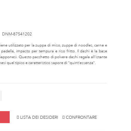
:
DNM-87541202
Viene utilizzato per la zuppa di miso, zuppe di noodles, carne e
in padella, impasto per tempura e riso fritto. Il dashi è la base
 giapponesi. Questo pacchetto di polvere dashi regala all'istante
esi quel tipico e caratteristico sapore di "quint'essenza".
LISTA DEI DESIDERI
CONFRONTARE