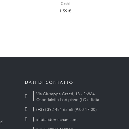
Dashi
1,59 €
DATI DI CONTATTO
Via Giuseppe Grassi, 18 - 26864
Ospedaletto Lodigiano (LO) - Italia
(+39) 392 451 62 68 (9.00-17.00)
info(at)domechan.com
ti