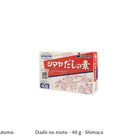
rutomo
Dashi no moto - 40 g - Shimaya
Kombu 