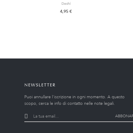
Dashi
4,95 €
NEWSLETTER
Puoi annullare l'iscrizione in ogni momento. A questo
scopo, cerca le info di contatto nelle note legali.
ABBONAR