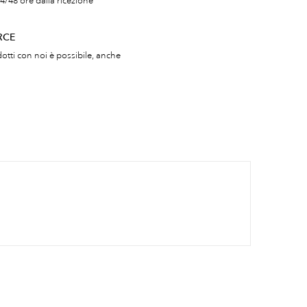
4/48 ore dalla ricezione
RCE
otti con noi è possibile, anche