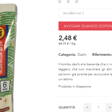
AVVISAMI QUANDO DISPONI
2,48 €
68,75 € / Kg
Categoria:
Dashi
Riferimento
Il kombu dashi è la bevanda che si r
leggero, che non maschera gli altr
porzioni già pronte per assicurare l
un attimo.
Prodotto in Giappone.
QUANTITÀ