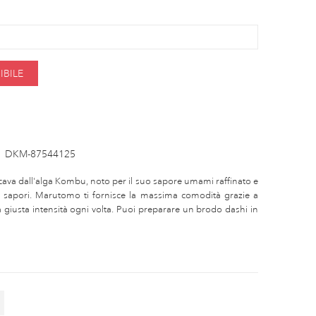
BILE
:
DKM-87544125
icava dall'alga Kombu, noto per il suo sapore umami raffinato e
i sapori. Marutomo ti fornisce la massima comodità grazie a
a giusta intensità ogni volta. Puoi preparare un brodo dashi in