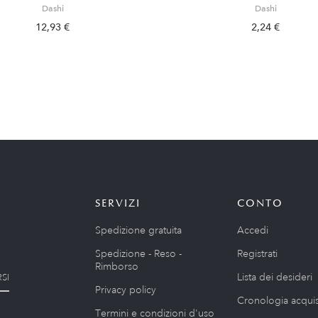
Dashi
Dashi
12,93 €
2,24 €
SERVIZI
CONTO
Spedizione gratuita
Accedi
Spedizione - Reso -
Registrati
Rimborso
Lista dei desideri
SI
Privacy policy
Cronologia acquis
Termini e condizioni d'uso