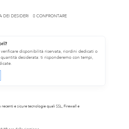
A DEI DESIDERI
CONFRONTARE
ori?
erificare disponibilità riservata, riordini dedicati o
la quantità desiderata: ti risponderemo con tempi,
dicate.
iù recenti e sicure tecnologie quali SSL, Firewall e