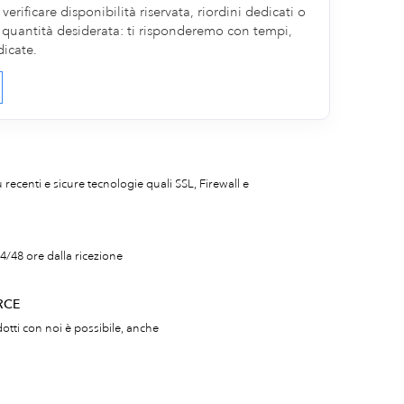
erificare disponibilità riservata, riordini dedicati o
la quantità desiderata: ti risponderemo con tempi,
dicate.
iù recenti e sicure tecnologie quali SSL, Firewall e
4/48 ore dalla ricezione
RCE
otti con noi è possibile, anche