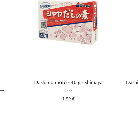
NON DISPONIBILE
imaya
Dashi kombu - 36 g - Marutomo
Dash
Dashi
2,48 €