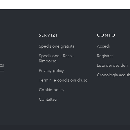
SERVIZI
CONTO
Spedizione gratuita
Accedi
Spedizione - Reso -
Registrati
Rimborso
Lista dei desideri
SI
Privacy policy
Cronologia acquis
Termini e condizioni d'uso
Cookie policy
Contattaci