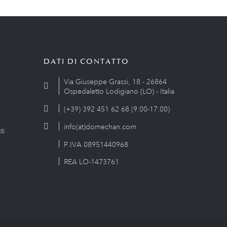
DATI DI CONTATTO
Via Giuseppe Grassi, 18 - 26864
Ospedaletto Lodigiano (LO) - Italia
(+39) 392 451 62 68 (9.00-17.00)
info(at)domechan.com
ti
P.IVA 08951440968
REA LO-1473761