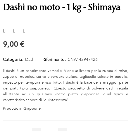
Dashi no moto - 1 kg - Shimaya
9,00 €
Categoria:
Dashi
Riferimento:
CNW-42947426
Il dashi è un condimento versatile. Viene utilizzato per la zuppa di miso,
zuppe di noodles, carne e verdure stufate, tagliatelle saltate in padella,
impasto per tempura e riso fritto. Il dashi è la base della maggior parte
dei piatti tipici giapponesi. Questo pacchetto di polvere dashi regala
all'istante ad un qualsiasi vostro piatto giapponesi quel tipico e
caratteristico sapore di "quintessenza".
Prodotto in Giappone.