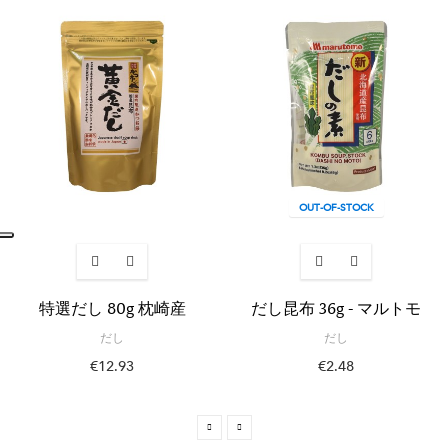
OUT-OF-STOCK
特選だし 80g 枕崎産
だし昆布 36g - マルトモ
だし
だし
€12.93
€2.48