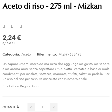
Aceto di riso - 275 ml - Mizkan
2,24 €
8,15 € / l
Categoria:
Aceto
Riferimento:
MIZ-97633493
Un sapore umami morbido ma ricco che aggiunge un gusto, un sapore
e un aroma unici senza sopraffare il tuo piatto. Versatile e base di molti
condimenti per insalata, sottaceti, marinate, stufati, saltati in padella. Per
un uso nel riso per sushi va miscelato con zucchero e sale.
Prodotto in Regno Unito.
QUANTITÀ