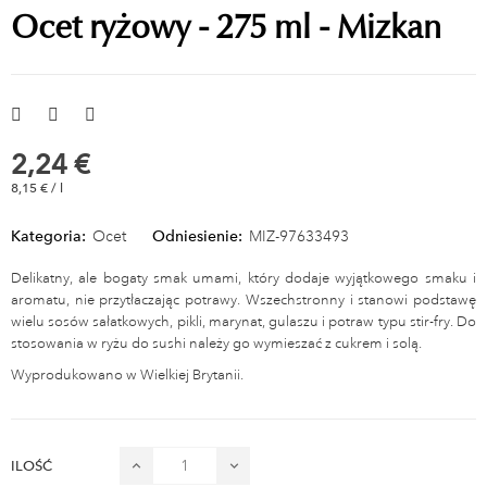
Ocet ryżowy - 275 ml - Mizkan
2,24 €
8,15 € / l
Kategoria:
Ocet
Odniesienie:
MIZ-97633493
Delikatny, ale bogaty smak umami, który dodaje wyjątkowego smaku i
aromatu, nie przytłaczając potrawy. Wszechstronny i stanowi podstawę
wielu sosów sałatkowych, pikli, marynat, gulaszu i potraw typu stir-fry. Do
stosowania w ryżu do sushi należy go wymieszać z cukrem i solą.
Wyprodukowano w Wielkiej Brytanii.
ILOŚĆ