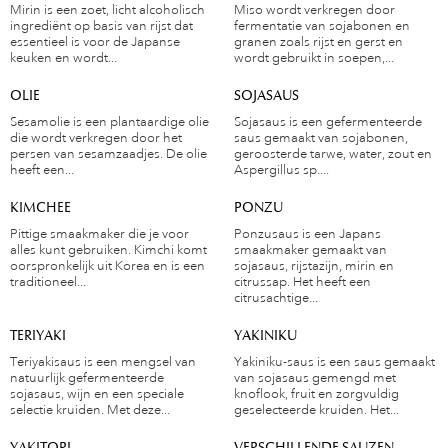
Mirin is een zoet, licht alcoholisch
Miso wordt verkregen door
ingrediënt op basis van rijst dat
fermentatie van sojabonen en
essentieel is voor de Japanse
granen zoals rijst en gerst en
keuken en wordt...
wordt gebruikt in soepen,...
OLIE
SOJASAUS
Sesamolie is een plantaardige olie
Sojasaus is een gefermenteerde
die wordt verkregen door het
saus gemaakt van sojabonen,
persen van sesamzaadjes. De olie
geroosterde tarwe, water, zout en
heeft een...
Aspergillus sp....
KIMCHEE
PONZU
Pittige smaakmaker die je voor
Ponzusaus is een Japans
alles kunt gebruiken. Kimchi komt
smaakmaker gemaakt van
oorspronkelijk uit Korea en is een
sojasaus, rijstazijn, mirin en
traditioneel...
citrussap. Het heeft een
citrusachtige...
TERIYAKI
YAKINIKU
Teriyakisaus is een mengsel van
Yakiniku-saus is een saus gemaakt
natuurlijk gefermenteerde
van sojasaus gemengd met
sojasaus, wijn en een speciale
knoflook, fruit en zorgvuldig
selectie kruiden. Met deze...
geselecteerde kruiden. Het...
YAKITORI
VERSCHILLENDE SAUZEN