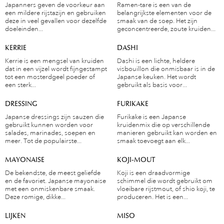
Japanners geven de voorkeur aan
Ramen-tare is een van de
een mildere rijstazijn en gebruiken
belangrijkste elementen voor de
deze in veel gevallen voor dezelfde
smaak van de soep. Het zijn
doeleinden...
geconcentreerde, zoute kruiden...
KERRIE
DASHI
Kerrie is een mengsel van kruiden
Dashi is een lichte, heldere
dat in een vijzel wordt fijngestampt
visbouillon die onmisbaar is in de
tot een mosterdgeel poeder of
Japanse keuken. Het wordt
een sterk...
gebruikt als basis voor...
DRESSING
FURIKAKE
Japanse dressings zijn sauzen die
Furikake is een Japanse
gebruikt kunnen worden voor
kruidenmix die op verschillende
salades, marinades, soepen en
manieren gebruikt kan worden en
meer. Tot de populairste...
smaak toevoegt aan elk...
MAYONAISE
KOJI-MOUT
De bekendste, de meest geliefde
Koji is een draadvormige
en de favoriet. Japanse mayonaise
schimmel die wordt gebruikt om
met een onmiskenbare smaak.
vloeibare rijstmout, of shio koji, te
Deze romige, dikke...
produceren. Het is een...
LIJKEN
MISO