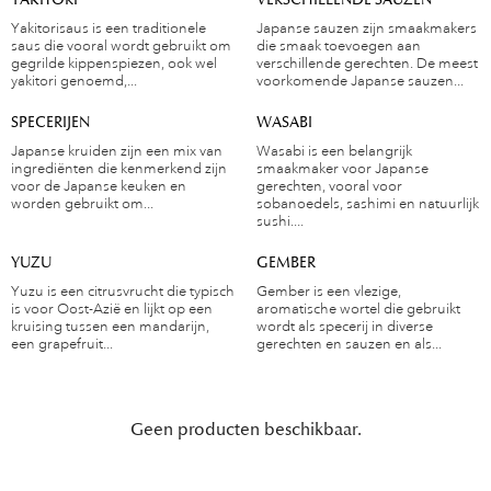
Yakitorisaus is een traditionele
Japanse sauzen zijn smaakmakers
saus die vooral wordt gebruikt om
die smaak toevoegen aan
gegrilde kippenspiezen, ook wel
verschillende gerechten. De meest
yakitori genoemd,...
voorkomende Japanse sauzen...
SPECERIJEN
WASABI
Japanse kruiden zijn een mix van
Wasabi is een belangrijk
ingrediënten die kenmerkend zijn
smaakmaker voor Japanse
voor de Japanse keuken en
gerechten, vooral voor
worden gebruikt om...
sobanoedels, sashimi en natuurlijk
sushi....
YUZU
GEMBER
Yuzu is een citrusvrucht die typisch
Gember is een vlezige,
is voor Oost-Azië en lijkt op een
aromatische wortel die gebruikt
kruising tussen een mandarijn,
wordt als specerij in diverse
een grapefruit...
gerechten en sauzen en als...
Geen producten beschikbaar.