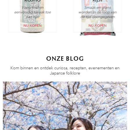
Voeg snel en
Smaak en glans
eenvoudig smaak toe
worden in de loop van
aan rijst
de tijd doorgegeven
NU KOPEN
NU KOPEN
ONZE BLOG
Kom binnen en ontdek curiosa, recepten, evenementen en
Japanse folklore