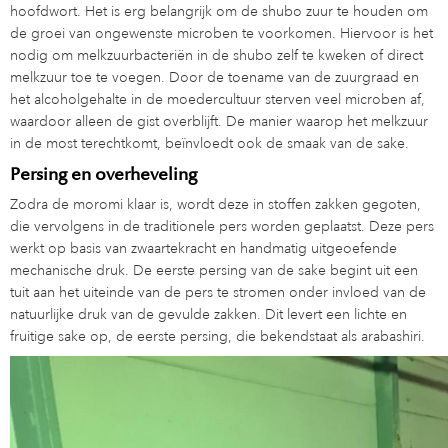
hoofdwort. Het is erg belangrijk om de shubo zuur te houden om
de groei van ongewenste microben te voorkomen. Hiervoor is het
nodig om melkzuurbacteriën in de shubo zelf te kweken of direct
melkzuur toe te voegen. Door de toename van de zuurgraad en
het alcoholgehalte in de moedercultuur sterven veel microben af,
waardoor alleen de gist overblijft. De manier waarop het melkzuur
in de most terechtkomt, beïnvloedt ook de smaak van de sake.
Persing en overheveling
Zodra de moromi klaar is, wordt deze in stoffen zakken gegoten,
die vervolgens in de traditionele pers worden geplaatst. Deze pers
werkt op basis van zwaartekracht en handmatig uitgeoefende
mechanische druk. De eerste persing van de sake begint uit een
tuit aan het uiteinde van de pers te stromen onder invloed van de
natuurlijke druk van de gevulde zakken. Dit levert een lichte en
fruitige sake op, de eerste persing, die bekendstaat als arabashiri.