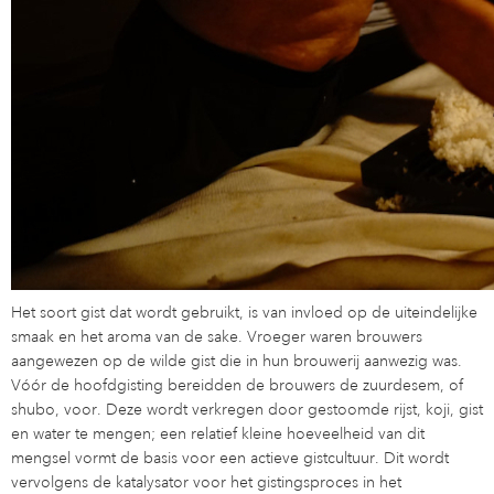
Het soort gist dat wordt gebruikt, is van invloed op de uiteindelijke
smaak en het aroma van de sake. Vroeger waren brouwers
aangewezen op de wilde gist die in hun brouwerij aanwezig was.
Vóór de hoofdgisting bereidden de brouwers de zuurdesem, of
shubo, voor. Deze wordt verkregen door gestoomde rijst, koji, gist
en water te mengen; een relatief kleine hoeveelheid van dit
mengsel vormt de basis voor een actieve gistcultuur. Dit wordt
vervolgens de katalysator voor het gistingsproces in het