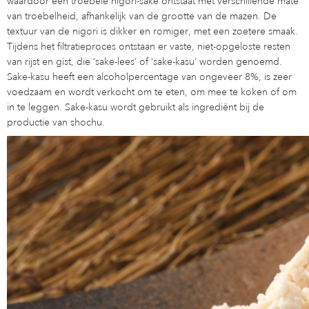
waardoor een troebele nigori-sake ontstaat met verschillende mate
van troebelheid, afhankelijk van de grootte van de mazen. De
textuur van de nigori is dikker en romiger, met een zoetere smaak.
Tijdens het filtratieproces ontstaan er vaste, niet-opgeloste resten
van rijst en gist, die ‘sake-lees’ of ‘sake-kasu’ worden genoemd.
Sake-kasu heeft een alcoholpercentage van ongeveer 8%, is zeer
voedzaam en wordt verkocht om te eten, om mee te koken of om
in te leggen. Sake-kasu wordt gebruikt als ingrediënt bij de
productie van shochu.