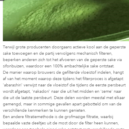
Terwijl grote producenten doorgaans actieve kool aan de geperste
sake toevoegen en de partij vervolgens mechanisch filteren,
beperken anderen zich tot het afvoeren van de geperste sake via
sifonbuizen, waardoor een 100% ambachtelijke sake ontstaat.
De manier waarop brouwers de gefilterde vloeistof indelen, hangt
af van het moment waarop deze tijdens het filterproces is afgetapt:
'abarashiri' verwijst naar de vloeistof die tijdens de eerste persbeurt
wordt afgetapt, 'nakadori' naar die uit het midden en 'seme' naar
die uit de laatste persbeurt. Deze delen worden meestal met elkaar
gemengd, maar in sommige gevallen apart gebotteld om van de
verschillende kenmerken te kunnen genieten.
Een andere filtratiemethode is de grofmazige filtratie, waarbij
bepaalde vaste deeltjes uit de most door de filter heen kunnen,