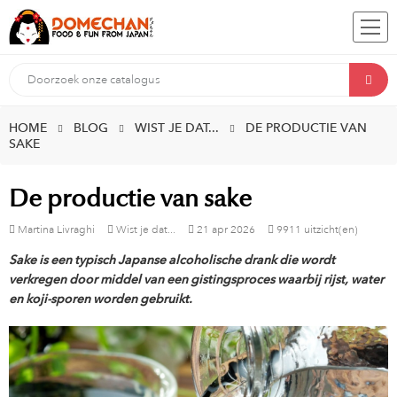
HOME
BLOG
WIST JE DAT...
DE PRODUCTIE VAN
SAKE
De productie van sake
Martina Livraghi
Wist je dat...
21
apr
2026
9911 uitzicht(en)
Sake is een typisch Japanse alcoholische drank die wordt
verkregen door middel van een gistingsproces waarbij rijst, water
en koji-sporen worden gebruikt.