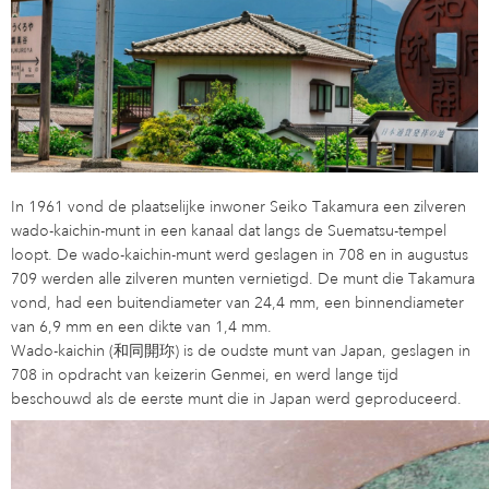
In 1961 vond de plaatselijke inwoner Seiko Takamura een zilveren
wado-kaichin-munt in een kanaal dat langs de Suematsu-tempel
loopt. De wado-kaichin-munt werd geslagen in 708 en in augustus
709 werden alle zilveren munten vernietigd. De munt die Takamura
vond, had een buitendiameter van 24,4 mm, een binnendiameter
van 6,9 mm en een dikte van 1,4 mm.
Wado-kaichin (和同開珎) is de oudste munt van Japan, geslagen in
708 in opdracht van keizerin Genmei, en werd lange tijd
beschouwd als de eerste munt die in Japan werd geproduceerd.