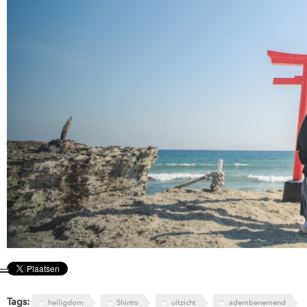
Tags:
heiligdom
Shinto
uitzicht
adembenemend