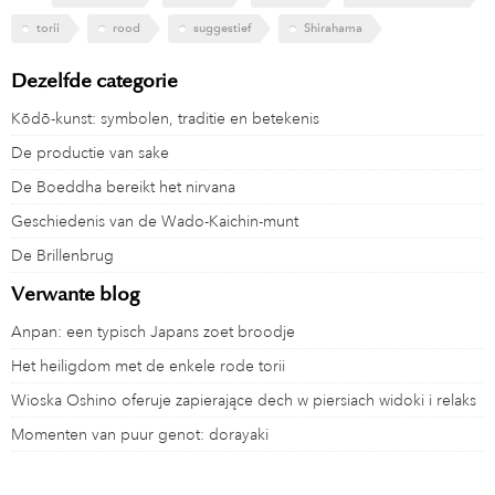
torii
rood
suggestief
Shirahama
Dezelfde categorie
Kōdō-kunst: symbolen, traditie en betekenis
De productie van sake
De Boeddha bereikt het nirvana
Geschiedenis van de Wado-Kaichin-munt
De Brillenbrug
Verwante blog
Anpan: een typisch Japans zoet broodje
Het heiligdom met de enkele rode torii
Wioska Oshino oferuje zapierające dech w piersiach widoki i relaks
Momenten van puur genot: dorayaki