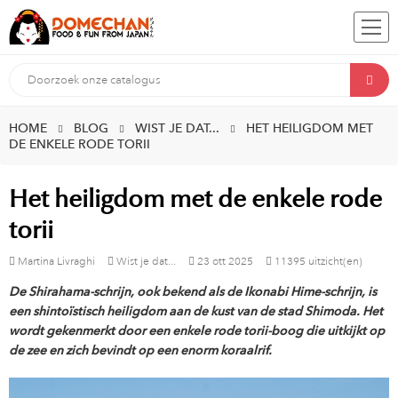
HOME
BLOG
WIST JE DAT...
HET HEILIGDOM MET
DE ENKELE RODE TORII
Het heiligdom met de enkele rode
torii
Martina Livraghi
Wist je dat...
23
ott
2025
11395 uitzicht(en)
De Shirahama-schrijn, ook bekend als de Ikonabi Hime-schrijn, is
een shintoïstisch heiligdom aan de kust van de stad Shimoda. Het
wordt gekenmerkt door een enkele rode torii-boog die uitkijkt op
de zee en zich bevindt op een enorm koraalrif.