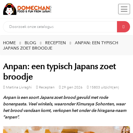
HOME
BLOG
RECEPTEN
ANPAN: EEN TYPISCH
JAPANS ZOET BROODJE
Anpan: een typisch Japans zoet
broodje
Martina Livraghi
Recepten
29
gen
2026
15803 uitzicht(en)
Anpan is een soort Japans zoet brood gevuld met rode
bonenpasta. Veel winkels, waaronder Kimuraya Sohonten, waar
het brood vandaan komt, verkopen het onder de hiragana-naam
“anpan”.