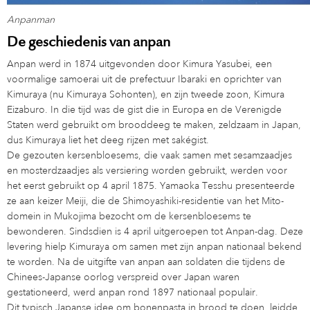
Anpanman
De geschiedenis van anpan
Anpan werd in 1874 uitgevonden door Kimura Yasubei, een
voormalige samoerai uit de prefectuur Ibaraki en oprichter van
Kimuraya (nu Kimuraya Sohonten), en zijn tweede zoon, Kimura
Eizaburo. In die tijd was de gist die in Europa en de Verenigde
Staten werd gebruikt om brooddeeg te maken, zeldzaam in Japan,
dus Kimuraya liet het deeg rijzen met sakégist.
De gezouten kersenbloesems, die vaak samen met sesamzaadjes
en mosterdzaadjes als versiering worden gebruikt, werden voor
het eerst gebruikt op 4 april 1875. Yamaoka Tesshu presenteerde
ze aan keizer Meiji, die de Shimoyashiki-residentie van het Mito-
domein in Mukojima bezocht om de kersenbloesems te
bewonderen. Sindsdien is 4 april uitgeroepen tot Anpan-dag. Deze
levering hielp Kimuraya om samen met zijn anpan nationaal bekend
te worden. Na de uitgifte van anpan aan soldaten die tijdens de
Chinees-Japanse oorlog verspreid over Japan waren
gestationeerd, werd anpan rond 1897 nationaal populair.
Dit typisch Japanse idee om bonenpasta in brood te doen, leidde