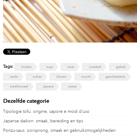
Tags:
kinako
soja
zoet
voedsel
gebak
zacht
suiker
bloem
mochi
geschiedenis
traditioneel
Japans
water
Dezelfde categorie
Tipologie tofu: origine, sapore e modi d’uso
Japanse daikon: smaak, bereiding en tips
Ponzu-saus: oorsprong, smaak en gebruiksmogelijkheden