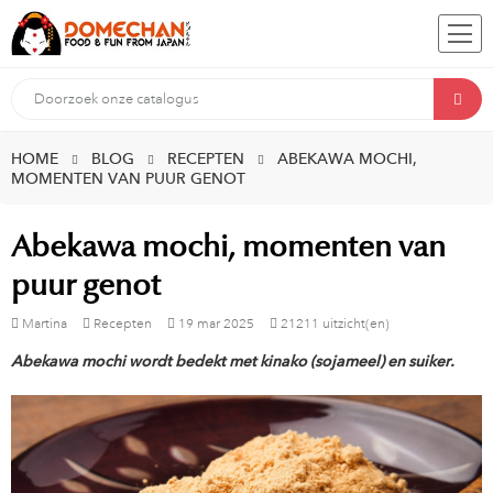
HOME
BLOG
RECEPTEN
ABEKAWA MOCHI,
MOMENTEN VAN PUUR GENOT
Abekawa mochi, momenten van
puur genot
Martina
Recepten
19
mar
2025
21211 uitzicht(en)
Abekawa mochi wordt bedekt met kinako (sojameel) en suiker.