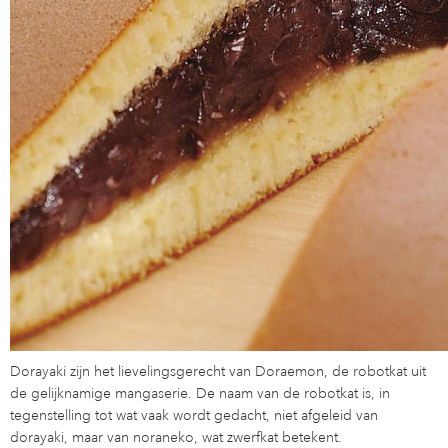
Dorayaki zijn het lievelingsgerecht van Doraemon, de robotkat uit
de gelijknamige mangaserie. De naam van de robotkat is, in
tegenstelling tot wat vaak wordt gedacht, niet afgeleid van
dorayaki, maar van noraneko, wat zwerfkat betekent.