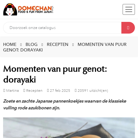
HOME
BLOG
RECEPTEN
MOMENTEN VAN PUUR
GENOT: DORAYAKI
Momenten van puur genot:
dorayaki
Martina
Recepten
27
feb
2025
20591 uitzicht(en)
Zoete en zachte Japanse pannenkoekjes waarvan de klassieke
vulling rode azukibonen zijn.