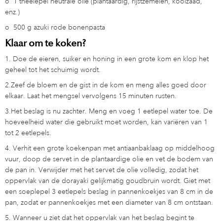
o
1 theelepel neutrale olie (plantaardig, rijstzemelen, koolzaad,
enz.)
o
500 g azuki rode bonenpasta
Klaar om te koken?
1. Doe de eieren, suiker en honing in een grote kom en klop het
geheel tot het schuimig wordt.
2.Zeef de bloem en de gist in de kom en meng alles goed door
elkaar. Laat het mengsel vervolgens 15 minuten rusten.
3.Het beslag is nu zachter. Meng en voeg 1 eetlepel water toe. De
hoeveelheid water die gebruikt moet worden, kan variëren van 1
tot 2 eetlepels.
4. Verhit een grote koekenpan met antiaanbaklaag op middelhoog
vuur, doop de servet in de plantaardige olie en vet de bodem van
de pan in. Verwijder met het servet de olie volledig, zodat het
oppervlak van de dorayaki gelijkmatig goudbruin wordt. Giet met
een soeplepel 3 eetlepels beslag in pannenkoekjes van 8 cm in de
pan, zodat er pannenkoekjes met een diameter van 8 cm ontstaan.
5. Wanneer u ziet dat het oppervlak van het beslag begint te