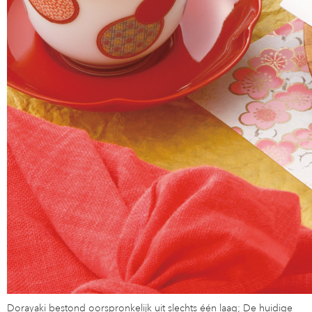
Dorayaki bestond oorspronkelijk uit slechts één laag; De huidige