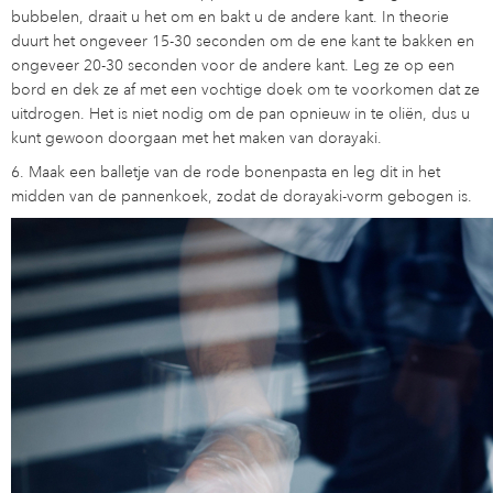
bubbelen, draait u het om en bakt u de andere kant. In theorie
duurt het ongeveer 15-30 seconden om de ene kant te bakken en
ongeveer 20-30 seconden voor de andere kant. Leg ze op een
bord en dek ze af met een vochtige doek om te voorkomen dat ze
uitdrogen. Het is niet nodig om de pan opnieuw in te oliën, dus u
kunt gewoon doorgaan met het maken van dorayaki.
6. Maak een balletje van de rode bonenpasta en leg dit in het
midden van de pannenkoek, zodat de dorayaki-vorm gebogen is.