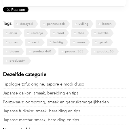
Tags:
dorayaki
pannenkoek
vulling
bonen
azuki
kastanje
rood
thee
matcha
groen
zacht
luchtig
room
gebak
bloem
product:460
product:303
product:65
product:64
Dezelfde categorie
Tipologie tofu: origine, sapore e modi d’uso
Japanse daikon: smaak, bereiding en tips
Ponzu-saus: oorsprong, smaak en gebruiksmogelijkheden
Japanse furikake: smaak, bereiding en tips
Japanse matcha: smaak, bereiding en tips