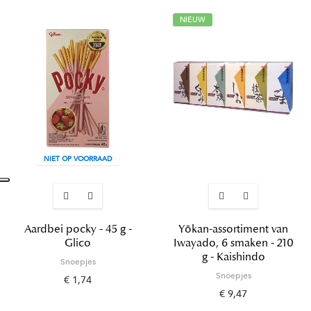
NIEUW
NIET OP VOORRAAD
Aardbei pocky - 45 g -
Yōkan-assortiment van
Glico
Iwayado, 6 smaken - 210
g - Kaishindo
Snoepjes
Snoepjes
€ 1,74
€ 9,47