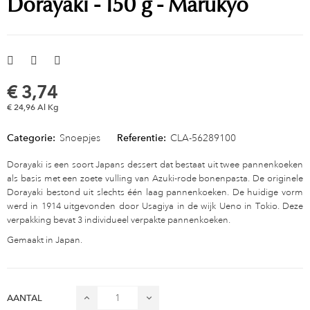
Dorayaki - 150 g - Marukyo
€ 3,74
€ 24,96 Al Kg
Categorie:
Snoepjes
Referentie:
CLA-56289100
Dorayaki is een soort Japans dessert dat bestaat uit twee pannenkoeken
als basis met een zoete vulling van Azuki-rode bonenpasta. De originele
Dorayaki bestond uit slechts één laag pannenkoeken. De huidige vorm
werd in 1914 uitgevonden door Usagiya in de wijk Ueno in Tokio. Deze
verpakking bevat 3 individueel verpakte pannenkoeken.
Gemaakt in Japan.
AANTAL