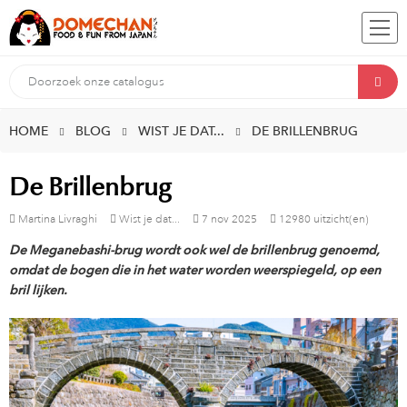
HOME
BLOG
WIST JE DAT...
DE BRILLENBRUG
De Brillenbrug
Martina Livraghi
Wist je dat...
7
nov
2025
12980 uitzicht(en)
De Meganebashi-brug wordt ook wel de brillenbrug genoemd,
omdat de bogen die in het water worden weerspiegeld, op een
bril lijken.