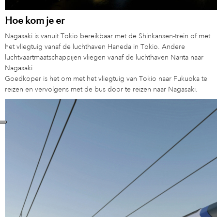
Hoe kom je er
Nagasaki is vanuit Tokio bereikbaar met de Shinkansen-trein of met
het vliegtuig vanaf de luchthaven Haneda in Tokio. Andere
luchtvaartmaatschappijen vliegen vanaf de luchthaven Narita naar
Nagasaki.
Goedkoper is het om met het vliegtuig van Tokio naar Fukuoka te
reizen en vervolgens met de bus door te reizen naar Nagasaki.