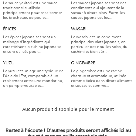
La sauce yakitori est une sauce
Les sauces japonaises sont des
traditionnelle utilisée
condiments qui ajoutent de la
principalement pour assaisonner
saveur à divers plats. Parmi les
les brochettes de poulet...
sauces japonaises les...
ÉPICES
WASABI
Les épices japonaises sont un
Le wasabi est un condiment
mélange d'ingrédients qui
principal des plats japonais, en
caractérisent la cuisine japonaise
particulier des nouilles soba, du
et sont utilisés pour...
sashimi et bien sûr...
YUZU
GINGEMBRE
Le yuzu est un agrume typique de
Le gingembre est une racine
l'Asie de l'Est, comparable à un
charnue et aromatique, utilisée
croisement entre une mandarine,
comme épice dans divers aliments
un pamplemousse et...
et sauces et comme...
Aucun produit disponible pour le moment
Restez à l'écoute ! D'autres produits seront affichés ici au