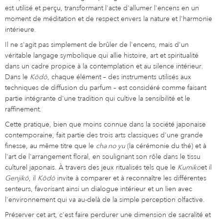
est utilisé et perçu, transformant l'acte d'allumer l'encens en un
moment de méditation et de respect envers la nature et l'harmonie
intérieure.
Il ne s'agit pas simplement de brûler de l'encens, mais d'un
véritable langage symbolique qui allie histoire, art et spiritualité
dans un cadre propice à la contemplation et au silence intérieur.
Dans le
Kōdō
, chaque élément – des instruments utilisés aux
techniques de diffusion du parfum – est considéré comme faisant
partie intégrante d'une tradition qui cultive la sensibilité et le
raffinement.
Cette pratique, bien que moins connue dans la société japonaise
contemporaine, fait partie des trois arts classiques d'une grande
finesse, au même titre que le
cha no yu
(la cérémonie du thé) et à
l'art de l'arrangement floral, en soulignant son rôle dans le tissu
culturel japonais. À travers des jeux ritualisés tels que le
Kumiko
et il
Genjikō
, il
Kōdō
invite à comparer et à reconnaître les différentes
senteurs, favorisant ainsi un dialogue intérieur et un lien avec
l'environnement qui va au-delà de la simple perception olfactive.
Préserver cet art, c'est faire perdurer une dimension de sacralité et