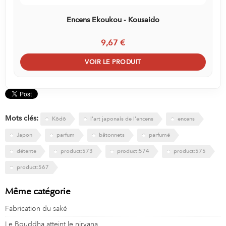
Encens Ekoukou - Kousaido
9,67 €
VOIR LE PRODUIT
Mots clés:
Kōdō
l'art japonais de l'encens
encens
Japon
parfum
bâtonnets
parfumé
détente
product:573
product:574
product:575
product:567
Même catégorie
Fabrication du saké
Le Bouddha atteint le nirvana