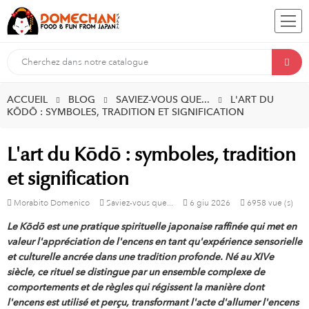
ACCUEIL
BLOG
SAVIEZ-VOUS QUE...
L'ART DU
KŌDŌ : SYMBOLES, TRADITION ET SIGNIFICATION
L'art du Kōdō : symboles, tradition
et signification
Morabito Domenico
Saviez-vous que...
6
giu
2026
6958 vue (s)
Le Kōdō est une pratique spirituelle japonaise raffinée qui met en
valeur l'appréciation de l'encens en tant qu'expérience sensorielle
et culturelle ancrée dans une tradition profonde. Né au XIVe
siècle, ce rituel se distingue par un ensemble complexe de
comportements et de règles qui régissent la manière dont
l'encens est utilisé et perçu, transformant l'acte d'allumer l'encens