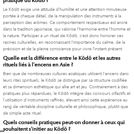
pratique du Kōdō ?
Le Kōdō exige une attitude d’humilité et une attention minutieuse
portée à chaque détail, de la manipulation des instruments à la
perception des arômes. Ce comportement respectueux est ancré
dans la tradition japonaise, qui valorise l’harmonie entre l’homme et
la nature. Participer à un rituel de Kōdō, c’est donc honorer ces
racines culturelles, en reconnaissant l’importance du calme, de la
précision et de la pleine conscience pour vivre l’instant présent.
Quelle est la différence entre le Kōdō et les autres
rituels liés à l'encens en Asie ?
Bien que de nombreuses cultures asiatiques utilisent l'encens dans
leurs rites spirituels, le Kōdō se distingue par sa structure codifiée
et sa dimension esthétique qui allie art et jeu. Contrairement à des
pratiques plus répandues, le Kōdō intègre des concours olfactifs et
l'utilisation d'instruments raffinés, élevant ainsi cette expérience au
rang de véritable discipline culturelle et philosophique, plutôt que
de simple acte rituel.
Quels conseils pratiques peut-on donner à ceux qui
souhaitent s'initier au Kōdō ?