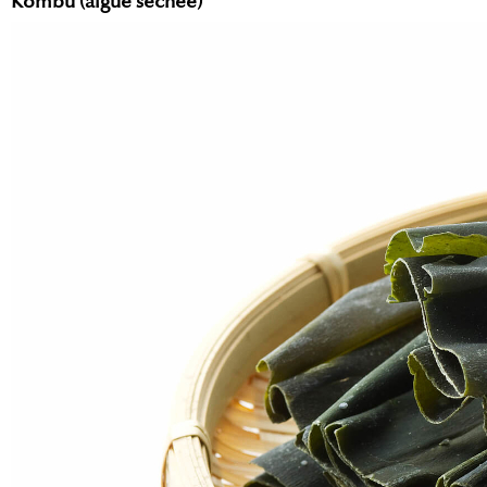
Kombu (algue séchée)