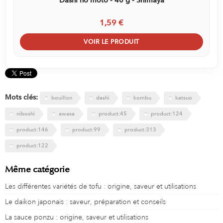
1,59 €
VOIR LE PRODUIT
Mots clés:
bouillon
dashi
kombu
katsuo
niboshi
awasa
product:45
product:124
product:146
product:99
product:313
product:122
Même catégorie
Les différentes variétés de tofu : origine, saveur et utilisations
Le daikon japonais : saveur, préparation et conseils
La sauce ponzu : origine, saveur et utilisations