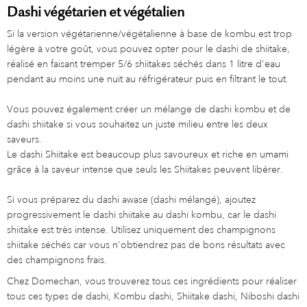
Dashi végétarien et végétalien
Si la version végétarienne/végétalienne à base de kombu est trop
légère à votre goût, vous pouvez opter pour le dashi de shiitake,
réalisé en faisant tremper 5/6 shiitakes séchés dans 1 litre d'eau
pendant au moins une nuit au réfrigérateur puis en filtrant le tout.
Vous pouvez également créer un mélange de dashi kombu et de
dashi shiitake si vous souhaitez un juste milieu entre les deux
saveurs.
Le dashi Shiitake est beaucoup plus savoureux et riche en umami
grâce à la saveur intense que seuls les Shiitakes peuvent libérer.
Si vous préparez du dashi awase (dashi mélangé), ajoutez
progressivement le dashi shiitake au dashi kombu, car le dashi
shiitake est très intense. Utilisez uniquement des champignons
shiitake séchés car vous n'obtiendrez pas de bons résultats avec
des champignons frais.
Chez Domechan, vous trouverez tous ces ingrédients pour réaliser
tous ces types de dashi, Kombu dashi, Shiitake dashi, Niboshi dashi