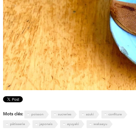
Mots clés:
poisson
sucreries
azuki
confiture
pâtisserie
japonais
ayuyaki
wakaayu