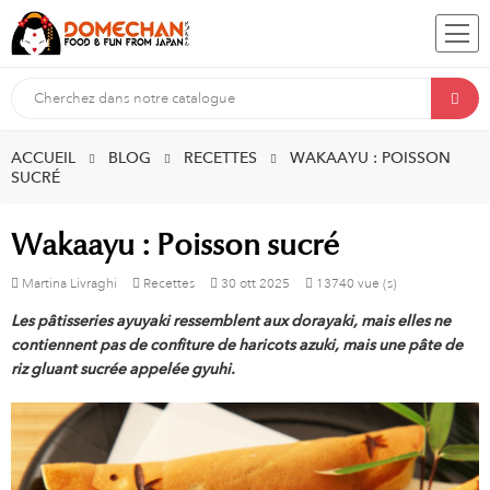
ACCUEIL
BLOG
RECETTES
WAKAAYU : POISSON
SUCRÉ
Wakaayu : Poisson sucré
Martina Livraghi
Recettes
30
ott
2025
13740 vue (s)
Les pâtisseries ayuyaki ressemblent aux dorayaki, mais elles ne
contiennent pas de confiture de haricots azuki, mais une pâte de
riz gluant sucrée appelée gyuhi.