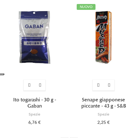
NUOVO
Ito togarashi - 30 g -
Senape giapponese
Gaban
piccante - 43 g - S&B
Spezie
Spezie
6,76 €
2,25 €