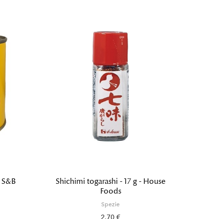
- S&B
Shichimi togarashi - 17 g - House
Yu
Foods
Spezie
2,70 €