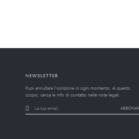
NEWSLETTER
Puoi annullare l'iscrizione in ogni momento. A questo
scopo, cerca le info di contatto nelle note legali.
ABBONAR