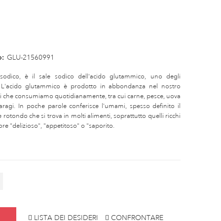
o:
GLU-21560991
ico, è il sale sodico dell'acido glutammico, uno degli
 L'acido glutammico è prodotto in abbondanza nel nostro
nti che consumiamo quotidianamente, tra cui carne, pesce, uova
ragi. In poche parole conferisce l'umami, spesso definito il
rotondo che si trova in molti alimenti, soprattutto quelli ricchi
re "delizioso", "appetitoso" o "saporito.
LISTA DEI DESIDERI
CONFRONTARE