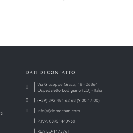
DATI DI CONTATTO
Via Giuseppe Grassi, 18 - 26864
Ospedaletto Lodigiano (LO) - Italia
(+39) 392 451 62 68 (9.00-17.00)
info(at)domechan.com
ti
P.IVA 08951440968
REA LO-1473761