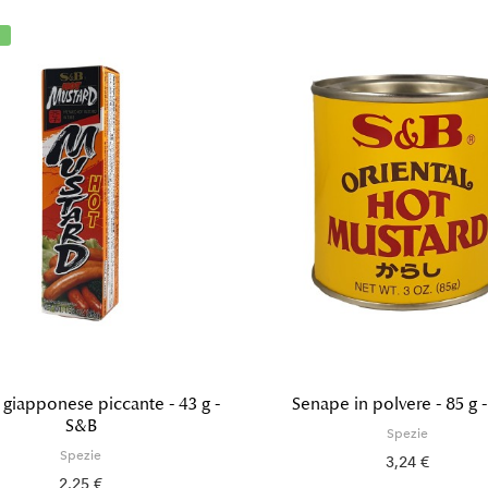
giapponese piccante - 43 g -
Senape in polvere - 85 g 
S&B
Spezie
Spezie
3,24 €
2,25 €