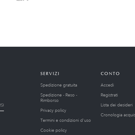
SERVIZI
CONTO
Spedizione gratuita
Accedi
Spedizione - Reso -
Registrati
Rimborso
Lista dei desideri
SI
Privacy policy
Cronologia acquis
Termini e condizioni d'uso
Cookie policy