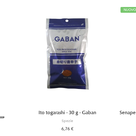
NUOVO
Ito togarashi - 30 g - Gaban
Senape 
Spezie
6,76 €