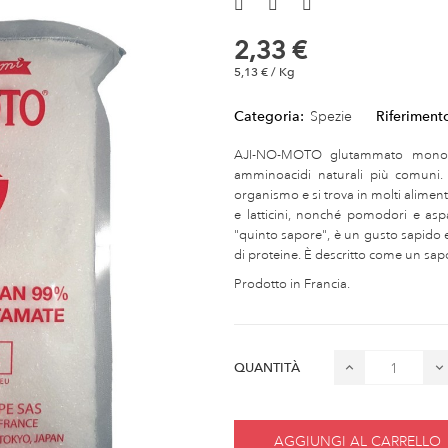
2,33 €
5,13 € / Kg
Categoria:
Spezie
Riferiment
AJI-NO-MOTO glutammato monosod
amminoacidi naturali più comuni.
organismo e si trova in molti alime
e latticini, nonché pomodori e aspa
"quinto sapore", è un gusto sapido e 
di proteine. È descritto come un sapo
Prodotto in Francia.
QUANTITÀ
AGGIUNGI AL CARRELLO