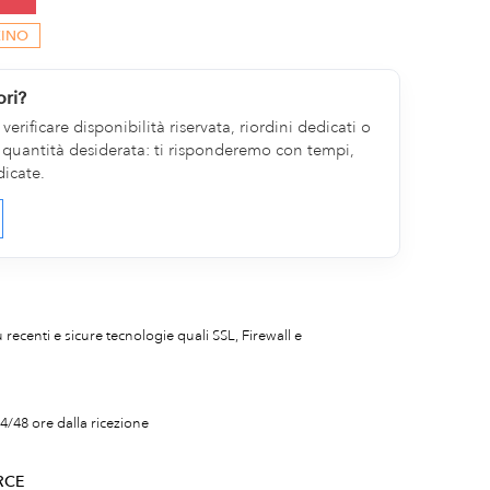
ZINO
ori?
erificare disponibilità riservata, riordini dedicati o
la quantità desiderata: ti risponderemo con tempi,
dicate.
iù recenti e sicure tecnologie quali SSL, Firewall e
4/48 ore dalla ricezione
RCE