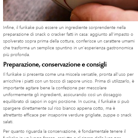
Infine, il furikake può essere un ingrediente sorprendente nella
preparazione di snack o cracker fatti in casa: aggiunto all'impasto o
spolverato sopra prima della cottura, conferisce un carattere umami
che trasforma un semplice spuntino in un'esperienza gastronomica
più profonda.
Preparazione, conservazione e consigli
Il furikake si presenta come una miscela versatile, pronta all'uso per
arricchire i piatti con un tocco di sapore unico. Prima di utilizzarlo, è
importante agitare bene la confezione per mescolare
uniformemente gli ingredienti, assicurando così un dosaggio
equilibrato di sapori in ogni porzione. In cucina, il furikake si può
spargere direttamente sul riso bianco appena cotto, ma è
altrettanto efficace per insaporire verdure grigliate, zuppe o snack
salati.
Per quanto riguarda la conservazione, è fondamentale tenere il
furikake in un luogo fresco, asciutto e al riparo dalla luce per