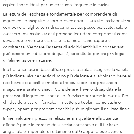
capienti sono ideali per un consumo frequente in cucina.
La lettura dell'etichetta è fondamentale per comprendere gli
ingredienti principali e la loro provenienza. Il furikake tradizionale si
compone di alghe, semi di sesamo tostati, pesce essiccato, sale e
zucchero, ma molte varianti possono includere componenti come
uova sode o verdure essiccate, che modificano sapore e
consistenza. Verificare l'assenza di additivi artificiali o conservanti
può essere un indicatore di qualità, soprattutto per chi privilegia
un'alimentazione naturale.
Inoltre, orientarsi in base all'uso previsto aiuta a scegliere la varietà
più indicata: alcune versioni sono più delicate e si abbinano bene al
riso bianco o a piatti semplici, altre più saporite si prestano a
insaporire insalate o snack. Considerare il livello di sapidità e la
presenza di ingredienti speziati può evitare sorprese in cucina. Per
chi desidera usare il furikake in ricette particolari, come sushi o
zuppe, optare per prodotti specifici può migliorare il risultato finale.
Infine, valutare il prezzo in relazione alla qualità e alla quantità
offerta è parte integrante della scelta consapevole. Il furikake
artigianale o importato direttamente dal Giappone può avere un