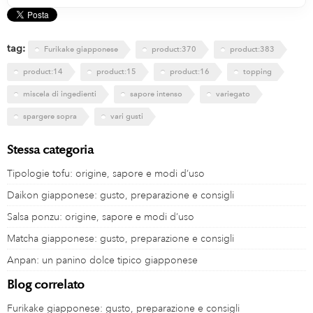
tag:
Furikake giapponese
product:370
product:383
product:14
product:15
product:16
topping
miscela di ingedienti
sapore intenso
variegato
spargere sopra
vari gusti
Stessa categoria
Tipologie tofu: origine, sapore e modi d’uso
Daikon giapponese: gusto, preparazione e consigli
Salsa ponzu: origine, sapore e modi d’uso
Matcha giapponese: gusto, preparazione e consigli
Anpan: un panino dolce tipico giapponese
Blog correlato
Furikake giapponese: gusto, preparazione e consigli