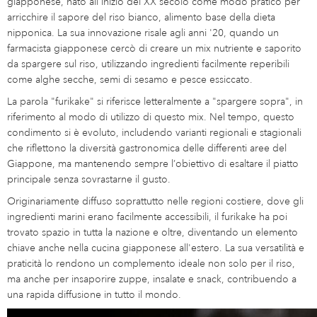
giapponese, nato all'inizio del XX secolo come modo pratico per
arricchire il sapore del riso bianco, alimento base della dieta
nipponica. La sua innovazione risale agli anni '20, quando un
farmacista giapponese cercò di creare un mix nutriente e saporito
da spargere sul riso, utilizzando ingredienti facilmente reperibili
come alghe secche, semi di sesamo e pesce essiccato.
La parola "furikake" si riferisce letteralmente a "spargere sopra", in
riferimento al modo di utilizzo di questo mix. Nel tempo, questo
condimento si è evoluto, includendo varianti regionali e stagionali
che riflettono la diversità gastronomica delle differenti aree del
Giappone, ma mantenendo sempre l’obiettivo di esaltare il piatto
principale senza sovrastarne il gusto.
Originariamente diffuso soprattutto nelle regioni costiere, dove gli
ingredienti marini erano facilmente accessibili, il furikake ha poi
trovato spazio in tutta la nazione e oltre, diventando un elemento
chiave anche nella cucina giapponese all'estero. La sua versatilità e
praticità lo rendono un complemento ideale non solo per il riso,
ma anche per insaporire zuppe, insalate e snack, contribuendo a
una rapida diffusione in tutto il mondo.