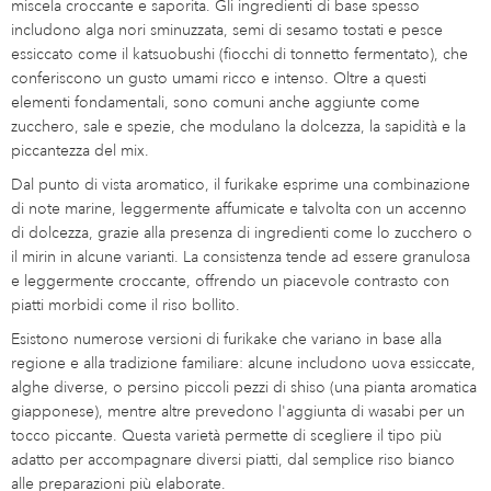
miscela croccante e saporita. Gli ingredienti di base spesso
includono alga nori sminuzzata, semi di sesamo tostati e pesce
essiccato come il katsuobushi (fiocchi di tonnetto fermentato), che
conferiscono un gusto umami ricco e intenso. Oltre a questi
elementi fondamentali, sono comuni anche aggiunte come
zucchero, sale e spezie, che modulano la dolcezza, la sapidità e la
piccantezza del mix.
Dal punto di vista aromatico, il furikake esprime una combinazione
di note marine, leggermente affumicate e talvolta con un accenno
di dolcezza, grazie alla presenza di ingredienti come lo zucchero o
il mirin in alcune varianti. La consistenza tende ad essere granulosa
e leggermente croccante, offrendo un piacevole contrasto con
piatti morbidi come il riso bollito.
Esistono numerose versioni di furikake che variano in base alla
regione e alla tradizione familiare: alcune includono uova essiccate,
alghe diverse, o persino piccoli pezzi di shiso (una pianta aromatica
giapponese), mentre altre prevedono l'aggiunta di wasabi per un
tocco piccante. Questa varietà permette di scegliere il tipo più
adatto per accompagnare diversi piatti, dal semplice riso bianco
alle preparazioni più elaborate.