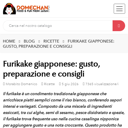
HOME
BLOG
RICETTE
FURIKAKE GIAPPONESE:
GUSTO, PREPARAZIONE E CONSIGLI
Furikake giapponese: gusto,
preparazione e consigli
Morabito Domenico
Ricette
5
giu
2026
7365 visualizzazione/i
Il furikake è un condimento tradizionale giapponese che
arricchisce piatti semplici come il riso bianco, conferendo sapori
intensi e variegati. Composto da una miscela di ingredienti
essiccati, tra cui alghe, semi di sesamo, pesce disidratato e spezie,
il furikake trova frequente uso nella cucina casalinga nipponica
per aggiungere gusto e una nota croccante. Questo prodotto ha