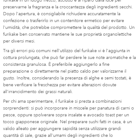
preservarne la fragranza e la croccantezza degli ingredienti secchi.
Dopo l'apertura, è consigliabile richiudere accuratamente la
confezione o trasferirlo in un contenitore ermetico per evitare
l'umidità, che potrebbe compromettere la qualità del prodotto. Un
furikake ben conservato mantiene le sue proprietà organolettiche
per diversi mesi.
Tra gli errori più comuni nell'utilizzo del furikake vi è l'aggiunta in
cottura prolungata, che può far perdere le sue note aromatiche e la
consistenza granulosa. È preferibile aggiungerlo a fine
preparazione o direttamente nel piatto caldo per valorizzarne il
gusto. Inoltre, considerando la presenza di alghe e semi tostati, è
bene verificare la freschezza per evitare alterazioni dovute
all'irrancidimento dei grassi naturali.
Per chi ama sperimentare, il furikake si presta a combinazioni
sorprendenti: si può incorporare in miscele per panatura di carni o
pesce, oppure spolverare sopra insalate e avocado toast per un
tocco giapponese originale. Nel preparare sushi fatti in casa, è un
valido alleato per aggiungere sapidità senza utilizzare grandi
quantità di sale, grazie all'umami degli ingredienti che lo