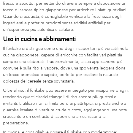
fresco e asciutto, permettendo di avere sempre a disposizione un
tocco di sapore tipico giapponese per arricchire i piatti quotidiani.
Quando si acquista, è consigliabile verificare la freschezza degli
ingredienti e preferire prodotti senza additivi artificiali per
un'esperienza più autentica e salutare.
Uso in cucina e abbinamenti
Il furikake si distingue come uno degli insaporitori più versatili nella
cucina giapponese, capace di arricchire con facilità vari piatti sia
semplici che elaborati. Tradizionalmente, la sua applicazione più
comune è sulla riso al vapore, dove una spolverata leggera dona
un tocco aromatico e sapido, perfetto per esaltare la naturale
dolcezza del cereale senza sovrastarla.
Oltre al riso, il furikake può essere impiegato per insaporire onigiri,
rendendo questi classici triangoli di riso ancora più gustosi e
invitanti. L'utilizzo non si limita però ai piatti tipici: si presta anche a
guarnire insalate di verdure crude o cotte, aggiungendo una nota
croccante e un contrasto di sapori che arricchiscono la
preparazione.
In cucina, è consigliabile dosare il furikake con moderazione: