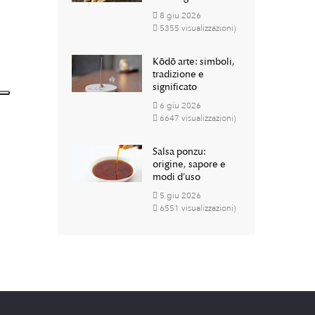
8
giu
2026
5355 visualizzazioni)
Kōdō arte: simboli,
tradizione e
significato
6
giu
2026
6647 visualizzazioni)
Salsa ponzu:
origine, sapore e
modi d’uso
5
giu
2026
6551 visualizzazioni)