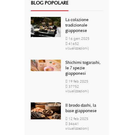
BLOG POPOLARE
La colazione
tradizionale
giapponese
16
gen
2025
41652
visualizzazioni)
Shichimi togarashi,
le 7 spezie
giapponesi
19
feb
2025
37752
visualizzazioni)
Il brodo dashi, la
base giapponese
12
feb
2025
34641
visualizzazioni)