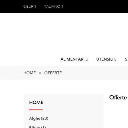
€
EUR
ITALIANO
ALIMENTARI
UTENSILI
S
HOME
OFFERTE
Offerte
HOME
Alghe
23
Bibite
1