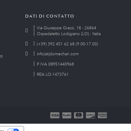
DATI DI CONTATTO
Via Giuseppe Grassi, 18 - 26864
Ospedaletto Lodigiano (LO) - Italia
(+39) 392 451 62 68 (9.00-17.00)
info(at)domechan.com
ti
P.IVA 08951440968
REA LO-1473761