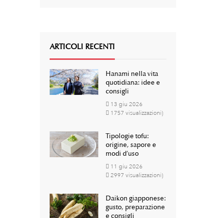
ARTICOLI RECENTI
Hanami nella vita
quotidiana: idee e
consigli
13
giu
2026
1757 visualizzazioni)
Tipologie tofu:
origine, sapore e
modi d’uso
11
giu
2026
2997 visualizzazioni)
Daikon giapponese:
gusto, preparazione
e consigli