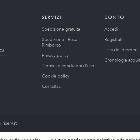
SERVIZI
CONTO
Spedizione gratuita
Accedi
Spedizione - Reso -
Registrati
Rimborso
Lista dei desideri
SI
Privacy policy
Cronologia acquis
Termini e condizioni d'uso
Cookie policy
Contattaci
riservati.