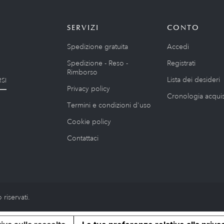
SERVIZI
CONTO
Spedizione gratuita
Accedi
Spedizione - Reso -
Registrati
Rimborso
Lista dei desideri
SI
Privacy policy
Cronologia acquis
Termini e condizioni d'uso
Cookie policy
Contattaci
riservati.