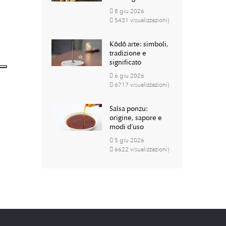
8
giu
2026
5431 visualizzazioni)
Kōdō arte: simboli,
tradizione e
significato
6
giu
2026
6717 visualizzazioni)
Salsa ponzu:
origine, sapore e
modi d’uso
5
giu
2026
6622 visualizzazioni)