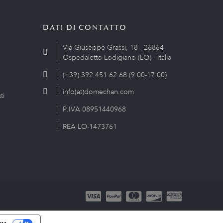
DATI DI CONTATTO
Via Giuseppe Grassi, 18 - 26864
Ospedaletto Lodigiano (LO) - Italia
(+39) 392 451 62 68 (9.00-17.00)
info(at)domechan.com
ti
P.IVA 08951440968
REA LO-1473761