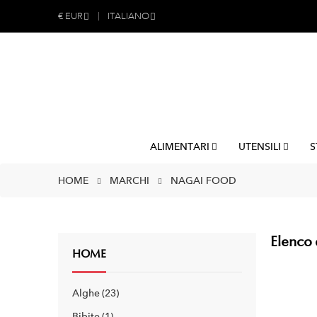
€
EUR
ITALIANO
ALIMENTARI
UTENSILI
S
HOME
MARCHI
NAGAI FOOD
Elenco 
HOME
Alghe
23
Bibite
1