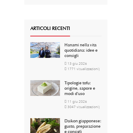
ARTICOLI RECENTI
Hanami nella vita
quotidiana: idee e
consigli
13
giu
2026
1771 visualizzazioni)
Tipologie tofu:
origine, sapore e
modi d’uso
11
giu
2026
3047 visualizzazioni)
Daikon giapponese:
gusto, preparazione
e consigli