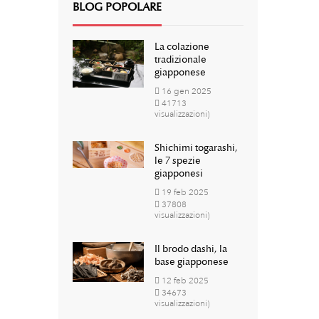
BLOG POPOLARE
La colazione
tradizionale
giapponese
16
gen
2025
41713
visualizzazioni)
Shichimi togarashi,
le 7 spezie
giapponesi
19
feb
2025
37808
visualizzazioni)
Il brodo dashi, la
base giapponese
12
feb
2025
34673
visualizzazioni)