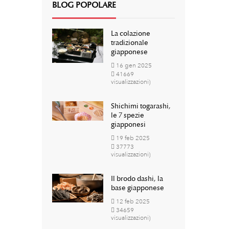
BLOG POPOLARE
La colazione
tradizionale
giapponese
16
gen
2025
41669
visualizzazioni)
Shichimi togarashi,
le 7 spezie
giapponesi
19
feb
2025
37773
visualizzazioni)
Il brodo dashi, la
base giapponese
12
feb
2025
34659
visualizzazioni)