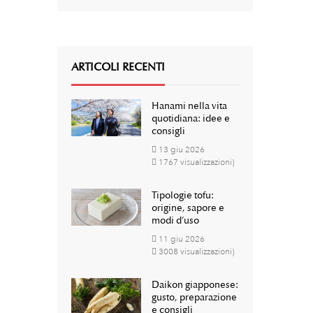
ARTICOLI RECENTI
Hanami nella vita
quotidiana: idee e
consigli
13
giu
2026
1767 visualizzazioni)
Tipologie tofu:
origine, sapore e
modi d’uso
11
giu
2026
3008 visualizzazioni)
Daikon giapponese:
gusto, preparazione
e consigli