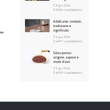
8
giu
2026
5380 visualizzazioni)
Kōdō arte: simboli,
tradizione e
significato
6
giu
2026
6697 visualizzazioni)
Salsa ponzu:
origine, sapore e
modi d’uso
5
giu
2026
6595 visualizzazioni)