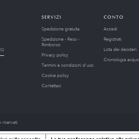
SERVIZI
CONTO
Spedizione gratuita
Accedi
Spedizione - Reso -
Registrati
Rimborso
Lista dei desideri
SI
Privacy policy
Cronologia acquis
Termini e condizioni d'uso
Cookie policy
Contattaci
riservati.