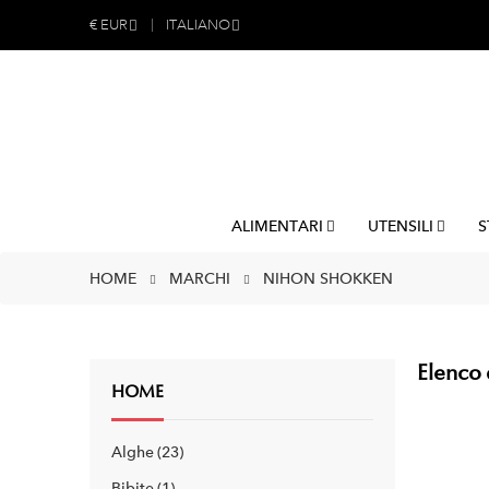
€
EUR
ITALIANO
ALIMENTARI
UTENSILI
S
HOME
MARCHI
NIHON SHOKKEN
Elenco 
HOME
Alghe
23
Bibite
1