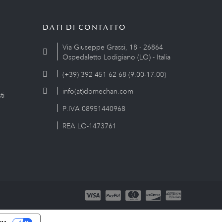
DATI DI CONTATTO
Via Giuseppe Grassi, 18 - 26864
Ospedaletto Lodigiano (LO) - Italia
(+39) 392 451 62 68 (9.00-17.00)
info(at)domechan.com
ti
P.IVA 08951440968
REA LO-1473761