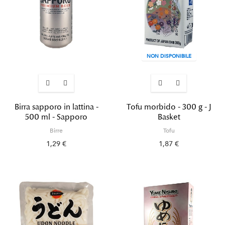
NON DISPONIBILE
Birra sapporo in lattina -
Tofu morbido - 300 g - J
500 ml - Sapporo
Basket
Birre
Tofu
1,29 €
1,87 €