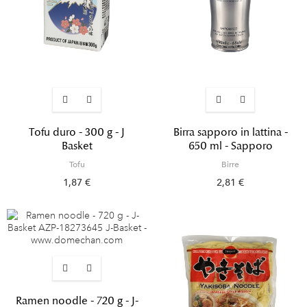
Tofu duro - 300 g - J
Birra sapporo in lattina -
Basket
650 ml - Sapporo
Tofu
Birre
1,87 €
2,81 €
Ramen noodle - 720 g - J-