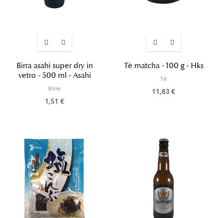
Birra asahi super dry in
Tè matcha - 100 g - Hks
vetro - 500 ml - Asahi
Tè
Birre
11,83 €
1,51 €