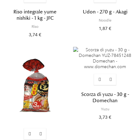
Riso integrale yume
Udon - 270 g - Akagi
nishiki - 1 kg - JFC
Noodle
Riso
1,87 €
3,74 €
Scorza di yuzu - 30 g -
Domechan
Yuzu
3,73 €