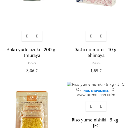
Anko yude azuki - 200 g -
Dashi no moto - 40 g -
Imuraya
Shimaya
Dolci
Dashi
3,36 €
1,59 €
NON DISPONIBILE
Riso yume nishiki - 5 kg -
JFC