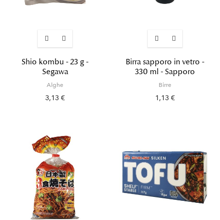
Shio kombu - 23 g -
Birra sapporo in vetro -
Segawa
330 ml - Sapporo
Alghe
Birre
3,13 €
1,13 €