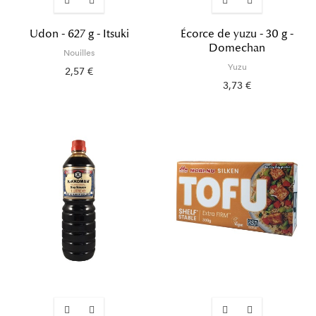
Udon - 627 g - Itsuki
Écorce de yuzu - 30 g -
Domechan
Nouilles
Yuzu
2,57 €
3,73 €