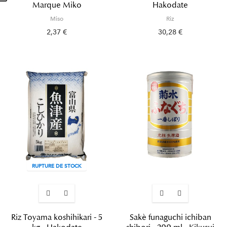
Marque Miko
Hakodate
Miso
Riz
2,37 €
30,28 €
RUPTURE DE STOCK
Riz Toyama koshihikari - 5
Sakè funaguchi ichiban