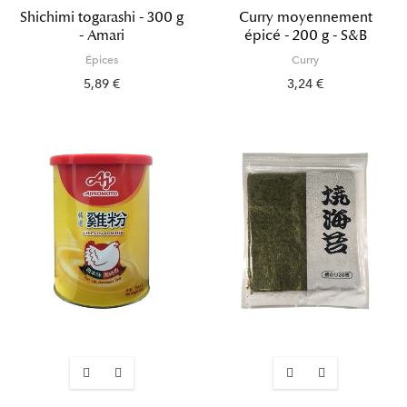
Shichimi togarashi - 300 g
Curry moyennement
- Amari
épicé - 200 g - S&B
Épices
Curry
5,89 €
3,24 €