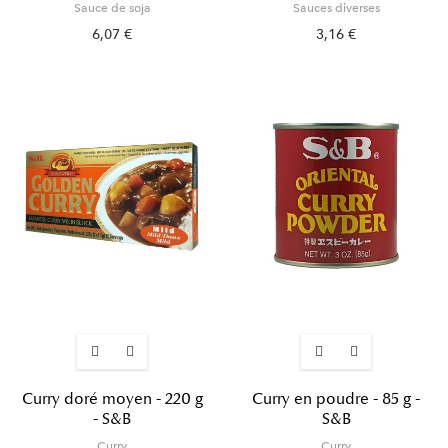
Sauce de soja
Sauces diverses
6,07 €
3,16 €
Curry doré moyen - 220 g
Curry en poudre - 85 g -
- S&B
S&B
Curry
Curry