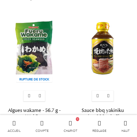
RUPTURE DE STOCK
Algues wakame - 56.7 g -
Sauce bbq yakiniku
Wel Pac
sucrée - 300 ml - Ebara
0
Algues
Yakiniku
ACCUEIL
COMPTE
CHARIOT
RÉGLAGE
HAUT
3,04 €
4,00 €