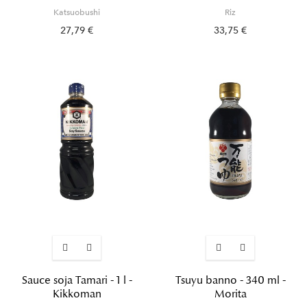
Katsuobushi
Riz
27,79 €
33,75 €
Sauce soja Tamari - 1 l -
Tsuyu banno - 340 ml -
Kikkoman
Morita