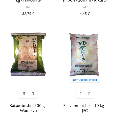
kg - Hakodate
shibori - 200 ml - Kikusui
Riz
Sake
32,79 €
4,45 €
RUPTURE DE STOCK
Katsuobushi - 500 g -
Riz yume nishiki - 10 kg -
Wadakyu
JFC