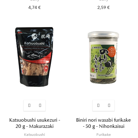
4,74 €
2,59 €
Katsuobushi usukezuri -
Biniri nori wasabi furikake
20 g - Makurazaki
- 50 g - Nihonkaisui
Katsuobushi
Furikake