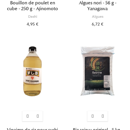
Bouillon de poulet en
Algues nori - 56 g -
cube - 250 g - Ajinomoto
Yanagawa
Dashi
Algues
4,95 €
6,72 €
Vinaigre de riz pour sushi
Riz seiryu original - 5 kg -