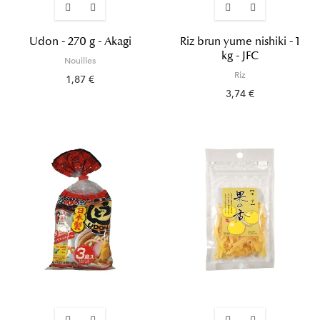
Udon - 270 g - Akagi
Riz brun yume nishiki - 1
kg - JFC
Nouilles
Riz
1,87 €
3,74 €