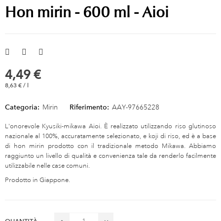
Hon mirin - 600 ml - Aioi
4,49 €
8,63 € / l
Categoria:
Mirin
Riferimento:
AAY-97665228
L'onorevole Kyusiki-mikawa Aioi. È realizzato utilizzando riso glutinoso
nazionale al 100%, accuratamente selezionato, e koji di riso, ed è a base
di hon mirin prodotto con il tradizionale metodo Mikawa. Abbiamo
raggiunto un livello di qualità e convenienza tale da renderlo facilmente
utilizzabile nelle case comuni.
Prodotto in Giappone.