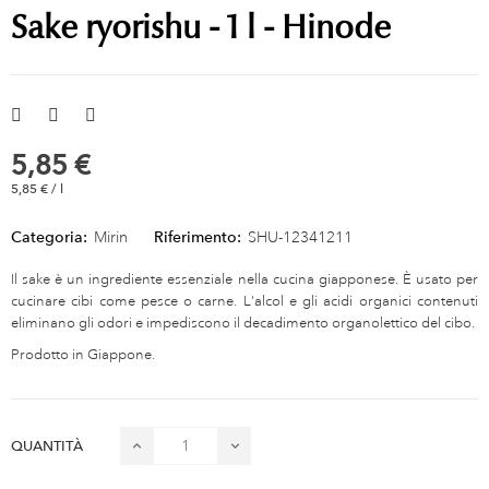
Sake ryorishu - 1 l - Hinode
5,85 €
5,85 € / l
Categoria:
Mirin
Riferimento:
SHU-12341211
Il sake è un ingrediente essenziale nella cucina giapponese. È usato per
cucinare cibi come pesce o carne. L'alcol e gli acidi organici contenuti
eliminano gli odori e impediscono il decadimento organolettico del cibo.
Prodotto in Giappone.
QUANTITÀ