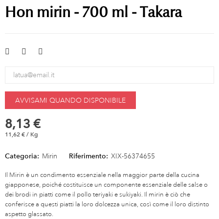
Hon mirin - 700 ml - Takara
AVVISAMI QUANDO DISPONIBILE
8,13 €
11,62 € / Kg
Categoria:
Mirin
Riferimento:
XIX-56374655
Il Mirin è un condimento essenziale nella maggior parte della cucina
giapponese, poiché costituisce un componente essenziale delle salse o
dei brodi in piatti come il pollo teriyaki e sukiyaki. Il mirin è ciò che
conferisce a questi piatti la loro dolcezza unica, così come il loro distinto
aspetto glassato.