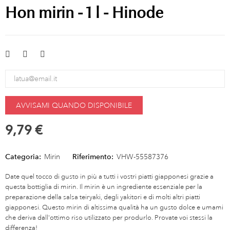
Hon mirin - 1 l - Hinode
AVVISAMI QUANDO DISPONIBILE
9,79 €
Categoria:
Mirin
Riferimento:
VHW-55587376
Date quel tocco di gusto in più a tutti i vostri piatti giapponesi grazie a
questa bottiglia di mirin. Il mirin è un ingrediente essenziale per la
preparazione della salsa teiryaki, degli yakitori e di molti altri piatti
giapponesi. Questo mirin di altissima qualità ha un gusto dolce e umami
che deriva dall'ottimo riso utilizzato per produrlo. Provate voi stessi la
differenza!