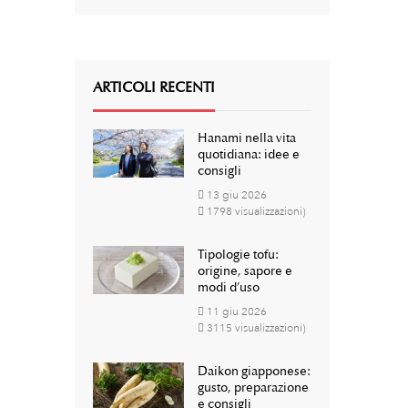
ARTICOLI RECENTI
Hanami nella vita
quotidiana: idee e
consigli
13
giu
2026
1798 visualizzazioni)
Tipologie tofu:
origine, sapore e
modi d’uso
11
giu
2026
3115 visualizzazioni)
Daikon giapponese:
gusto, preparazione
e consigli