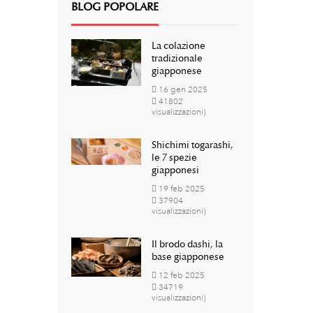
BLOG POPOLARE
La colazione
tradizionale
giapponese
16
gen
2025
41802
visualizzazioni)
Shichimi togarashi,
le 7 spezie
giapponesi
19
feb
2025
37904
visualizzazioni)
Il brodo dashi, la
base giapponese
12
feb
2025
34719
visualizzazioni)