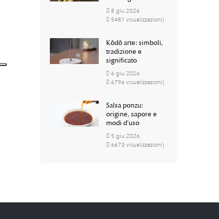
8
giu
2026
5481 visualizzazioni)
Kōdō arte: simboli,
tradizione e
significato
6
giu
2026
6796 visualizzazioni)
Salsa ponzu:
origine, sapore e
modi d’uso
5
giu
2026
6673 visualizzazioni)