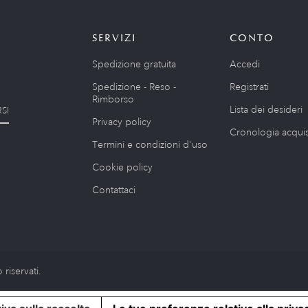
SERVIZI
CONTO
Spedizione gratuita
Accedi
Spedizione - Reso -
Registrati
Rimborso
Lista dei desideri
SI
Privacy policy
Cronologia acquis
Termini e condizioni d'uso
Cookie policy
Contattaci
riservati.