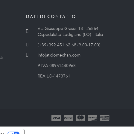
DATI DI CONTATTO
Via Giuseppe Grassi, 18 - 26864
Ospedaletto Lodigiano (LO) - Italia
(+39) 392 451 62 68 (9.00-17.00)
info(at)domechan.com
ti
P.IVA 08951440968
REA LO-1473761