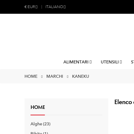
€
EUR
ITALIANO
ALIMENTARI
UTENSILI
S
HOME
MARCHI
KANEKU
Elenco 
HOME
Alghe
23
Bibite
1