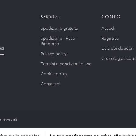
SERVIZI
CONTO
Spedizione gratuita
Accedi
Spedizione - Reso -
Registrati
Rimborso
Lista dei desideri
SI
Privacy policy
Cronologia acquis
Termini e condizioni d'uso
Cookie policy
Contattaci
riservati.