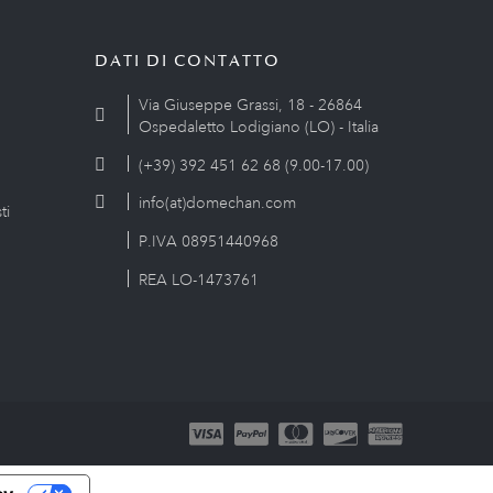
DATI DI CONTATTO
Via Giuseppe Grassi, 18 - 26864
Ospedaletto Lodigiano (LO) - Italia
(+39) 392 451 62 68 (9.00-17.00)
info(at)domechan.com
ti
P.IVA 08951440968
REA LO-1473761