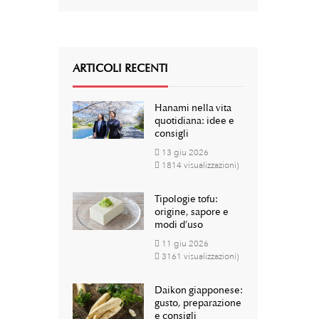
ARTICOLI RECENTI
Hanami nella vita
quotidiana: idee e
consigli
13
giu
2026
1814 visualizzazioni)
Tipologie tofu:
origine, sapore e
modi d’uso
11
giu
2026
3161 visualizzazioni)
Daikon giapponese:
gusto, preparazione
e consigli