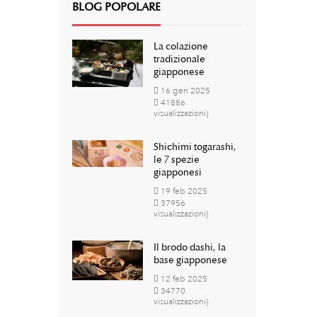
BLOG POPOLARE
La colazione
tradizionale
giapponese
16
gen
2025
41886
visualizzazioni)
Shichimi togarashi,
le 7 spezie
giapponesi
19
feb
2025
37956
visualizzazioni)
Il brodo dashi, la
base giapponese
12
feb
2025
34770
visualizzazioni)