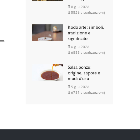
8
giu
2026
5526 visualizzazioni)
Kōdō arte: simboli,
tradizione e
significato
6
giu
2026
6853 visualizzazioni)
Salsa ponzu:
origine, sapore e
modi d’uso
5
giu
2026
6731 visualizzazioni)