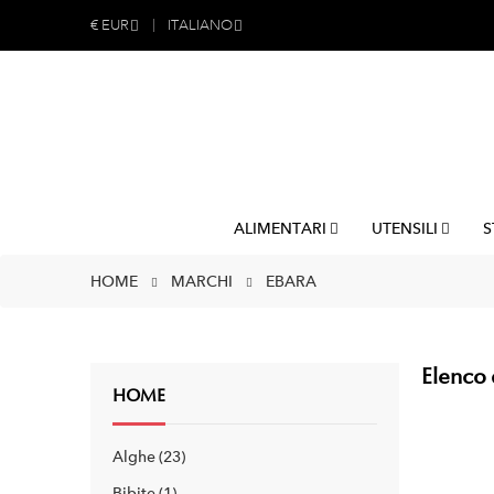
€
EUR
ITALIANO
ALIMENTARI
UTENSILI
S
HOME
MARCHI
EBARA
Elenco 
HOME
Alghe
23
Bibite
1