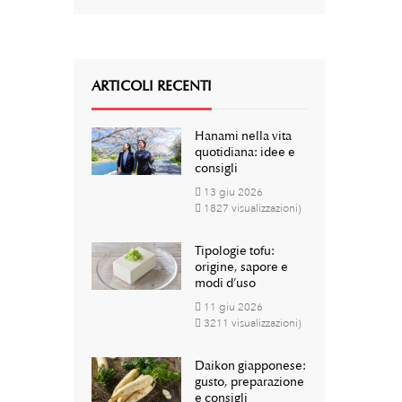
ARTICOLI RECENTI
Hanami nella vita
quotidiana: idee e
consigli
13
giu
2026
1827 visualizzazioni)
Tipologie tofu:
origine, sapore e
modi d’uso
11
giu
2026
3211 visualizzazioni)
Daikon giapponese:
gusto, preparazione
e consigli