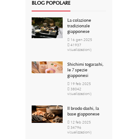
BLOG POPOLARE
La colazione
tradizionale
giapponese
16
gen
2025
41937
visualizzazioni)
Shichimi togarashi,
le 7 spezie
giapponesi
19
feb
2025
38042
visualizzazioni)
Il brodo dashi, la
base giapponese
12
feb
2025
34796
visualizzazioni)