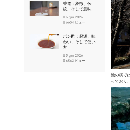
香道：象徴、伝
統、そして意味
6
giu
2026
6654 ビュー
ポン酢：起源、味
わい、そして使い
方
5
giu
2026
6562 ビュー
池の横で
っており