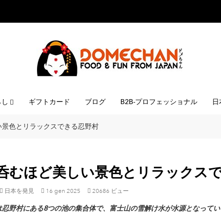
らし
ギフトカード
ブログ
B2B-プロフェッショナル
日
い景色とリラックスできる忍野村
呑むほど美しい景色とリラックス
日本を発見
16
gen
2025
20686 ビュー
は忍野村にある8つの池の集合体で、富士山の雪解け水が水源となってい