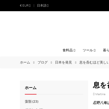
€
EUR
日本語
食料品
ツール
暮
ホーム
ブログ
日本を発見
息を呑むほど美し
息を
ホーム
Martina
藻類
23
忍野八海