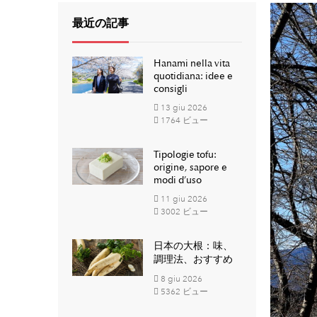
最近の記事
Hanami nella vita
quotidiana: idee e
consigli
13
giu
2026
1764 ビュー
Tipologie tofu:
origine, sapore e
modi d’uso
11
giu
2026
3002 ビュー
日本の大根：味、
調理法、おすすめ
8
giu
2026
5362 ビュー