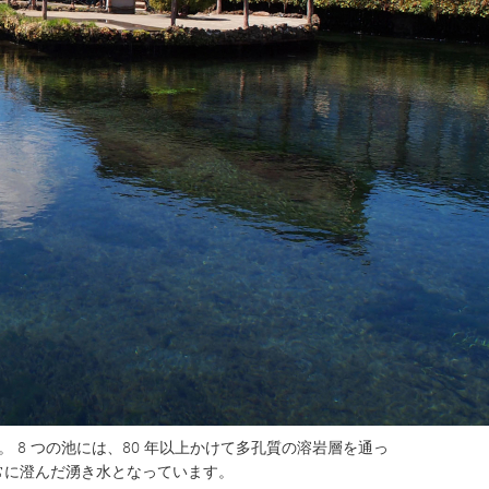
 8 つの池には、80 年以上かけて多孔質の溶岩層を通っ
常に澄んだ湧き水となっています。