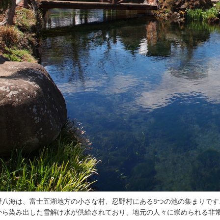
八海は、富士五湖地方の小さな村、忍野村にある8つの池の集まりです。
から染み出した雪解け水が供給されており、地元の人々に崇められる非