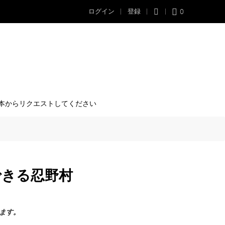
0
ログイン
登録
本からリクエストしてください
できる忍野村
ます。