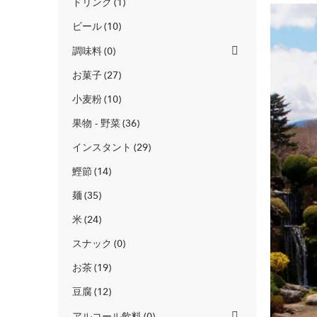
ドリンク
1
ビール
10
調味料
0
お菓子
27
小麦粉
10
果物 - 野菜
36
インスタント
29
鰹節
14
麺
35
米
24
スナック
0
お茶
19
豆腐
12
アルコール飲料
0