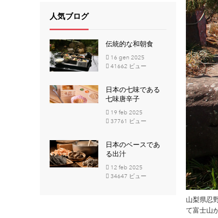
人気ブログ
伝統的な和朝食
16
gen
2025
41662 ビュー
日本の七味である
七味唐辛子
19
feb
2025
37761 ビュー
日本のベースであ
る出汁
12
feb
2025
34647 ビュー
山梨県忍野
て富士山