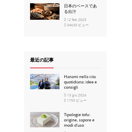
日本のベースであ
る出汁
12
feb
2025
34630 ビュー
最近の記事
Hanami nella vita
quotidiana: idee e
consigli
13
giu
2026
1755 ビュー
Tipologie tofu:
origine, sapore e
modi d’uso