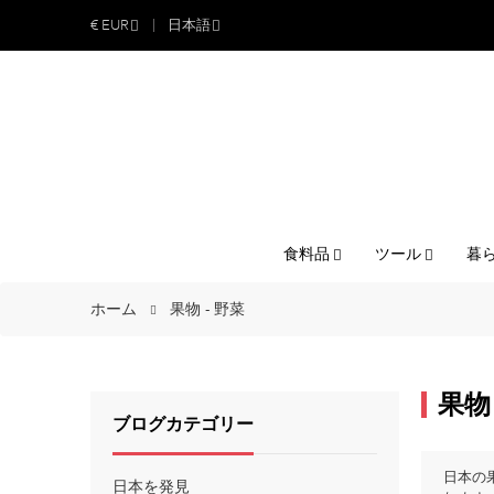
€
EUR
日本語
食料品
ツール
暮
ホーム
果物 - 野菜
果物 
ブログカテゴリー
日本の
日本を発見