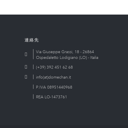
連絡先
Via Giuseppe Grassi, 18 - 26864
Ospedaletto Lodigiano (LO) - Italia
(+39) 392 451 62 68
info(at)domechan.it
P.IVA 08951440968
REA LO-1473761