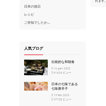
れます
日本の祝日
レシピ
ご存知でしたか...
人気ブログ
伝統的な和朝食
16
gen
2025
41624 ビュー
日本の七味である
七味唐辛子
19
feb
2025
37728 ビュー