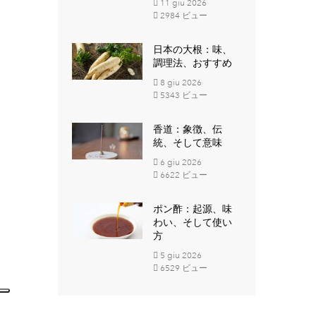
11
giu
2026
2984 ビュー
日本の大根：味、
調理法、おすすめ
8
giu
2026
5343 ビュー
香道：象徴、伝
統、そして意味
6
giu
2026
6622 ビュー
ポン酢：起源、味
わい、そして使い
方
5
giu
2026
6529 ビュー