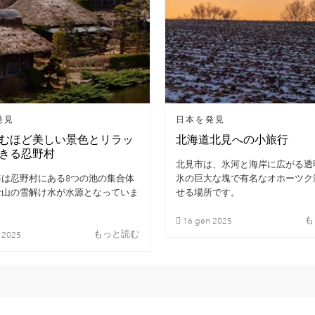
発見
日本を発見
むほど美しい景色とリラッ
北海道北見への小旅行
きる忍野村
北見市は、氷河と海岸に広がる透
海は忍野村にある8つの池の集合体
氷の巨大な塊で有名なオホーツク
士山の雪解け水が水源となっていま
せる場所です。
も
16
gen
2025
もっと読む
n
2025