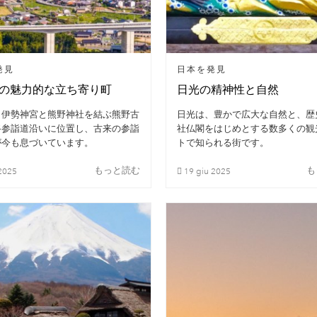
発見
日本を発見
の魅力的な立ち寄り町
日光の精神性と自然
、伊勢神宮と熊野神社を結ぶ熊野古
日光は、豊かで広大な自然と、歴
路参詣道沿いに位置し、古来の参詣
社仏閣をはじめとする数多くの観
が今も息づいています。
トで知られる街です。
もっと読む
も
2025
19
giu
2025