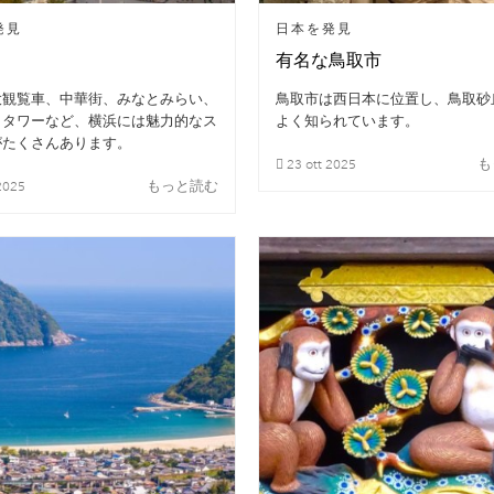
発見
日本を発見
有名な鳥取市
大観覧車、中華街、みなとみらい、
鳥取市は西日本に位置し、鳥取砂
、タワーなど、横浜には魅力的なス
よく知られています。
がたくさんあります。
も
23
ott
2025
もっと読む
2025