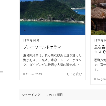
日本を発見
日本を
ブルーワールドケラマ
息を呑
クスで
慶良間諸島は、真っ白な砂浜と透き通った
海があり、日光浴、水泳、シュノーケリン
忍野八
グ、ダイビングに最適な人気の観光地で
で、富
す。
す。
もっと読む
21
mar
2025
16
ge
ショーイング 1 - 12 の 14 項目