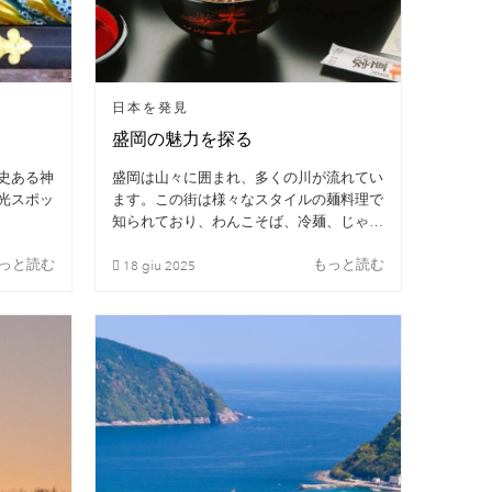
日本を発見
盛岡の魅力を探る
史ある神
盛岡は山々に囲まれ、多くの川が流れてい
光スポッ
ます。この街は様々なスタイルの麺料理で
知られており、わんこそば、冷麺、じゃじ
ゃ麺の3種類があります。
っと読む
もっと読む
18
giu
2025