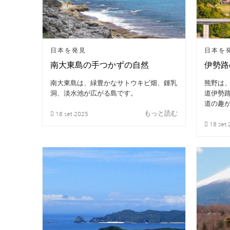
日本を発見
日本を
南大東島の手つかずの自然
伊勢路
南大東島は、緑豊かなサトウキビ畑、鍾乳
熊野は
洞、淡水池が広がる島です。
道伊勢
道の趣
もっと読む
18
set
2025
18
set