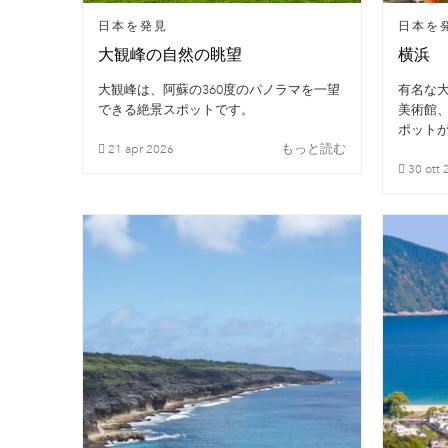
日本を発見
日本を
大観峰の自然の眺望
横浜
大観峰は、阿蘇の360度のパノラマを一望
有名な
できる絶景スポットです。
美術館
ポット
もっと読む
21
apr
2026
30
ott