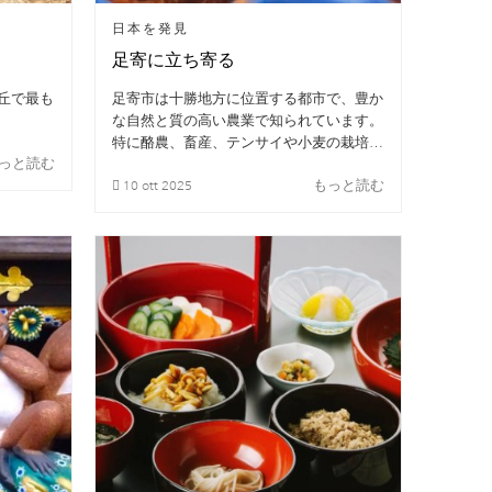
日本を発見
足寄に立ち寄る
丘で最も
足寄市は十勝地方に位置する都市で、豊か
な自然と質の高い農業で知られています。
特に酪農、畜産、テンサイや小麦の栽培が
っと読む
盛んです。
もっと読む
10
ott
2025