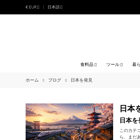
€
EUR
日本語
食料品
ツール
暮
ホーム
ブログ
日本を発見
日本
日本を
このカテ
ら、まだ