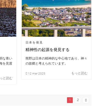
日本を発見
精神性の起源を発見する
明な青い
熊野は日本の精神的な中心地であり、神々
海を見渡
の故郷と考えられています。
もっと読む
12
mar
2025
っと読む
1
2