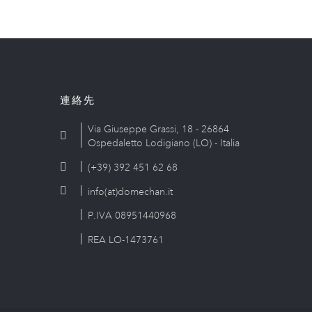
連絡先
Via Giuseppe Grassi, 18 - 26864
Ospedaletto Lodigiano (LO) - Italia
(+39) 392 451 62 68
info(at)domechan.it
P.IVA 08951440968
REA LO-1473761