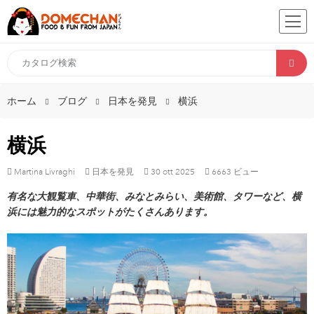
ホーム
ブログ
日本を発見
横浜
横浜
Martina Livraghi
日本を発見
30
ott
2025
6663 ビュー
有名な大観覧車、中華街、みなとみらい、美術館、タワーなど、横
浜には魅力的なスポットがたくさんあります。