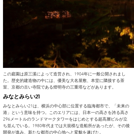
この庭園は原三溪によって造営され、1904年に一般公開されまし
た。歴史的建造物の中には、優美な大名屋敷、本堂に隣接する茶
室、京都の古い寺院である燈明寺の三重塔などがあります。
みなとみらい21
みなとみらい21は、横浜の中心部に位置する臨海都市で、「未来の
港」という意味を持つ。このエリアには、日本一の高さを誇る高さ
296メートルのランドマークタワーをはじめとする超高層ビルが立
ち並んでいる。1980年代までは大規模な造船所があったが、その後
開発が進み、新たな都市の中心地へと変貌を遂げた。